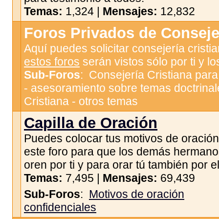
Temas:
1,324 |
Mensajes:
12,832
Foros Privados de Consejer
Aquí puedes solicitar consejería cristi
estos foros
serán vistos sólo por ti y l
Sub-Foros
:
Consejería Cristiana par
- asesoramiento sobre temas doctrinal
Cristiana - otros temas
Capilla de Oración
Puedes colocar tus motivos de oración
este foro para que los demás hermano
oren por ti y para orar tú también por el
Temas:
7,495 |
Mensajes:
69,439
Sub-Foros
:
Motivos de oración
confidenciales