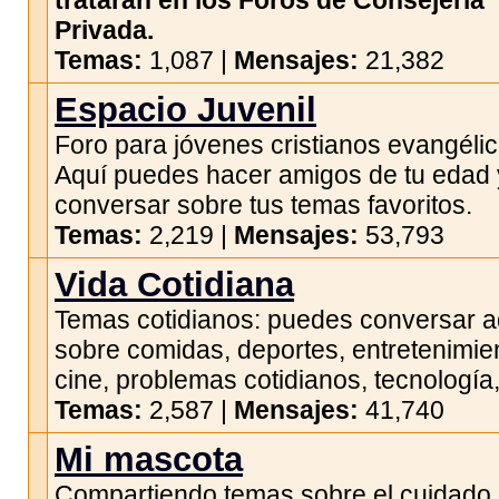
tratarán en los Foros de Consejería
Privada.
Temas:
1,087 |
Mensajes:
21,382
Espacio Juvenil
Foro para jóvenes cristianos evangélic
Aquí puedes hacer amigos de tu edad 
conversar sobre tus temas favoritos.
Temas:
2,219 |
Mensajes:
53,793
Vida Cotidiana
Temas cotidianos: puedes conversar a
sobre comidas, deportes, entretenimie
cine, problemas cotidianos, tecnología,
Temas:
2,587 |
Mensajes:
41,740
Mi mascota
Compartiendo temas sobre el cuidado