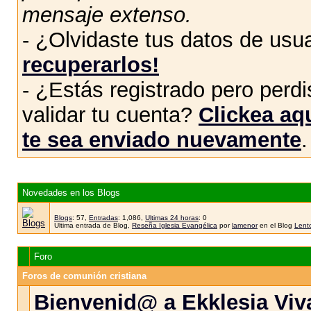
mensaje extenso.
- ¿Olvidaste tus datos de usu
recuperarlos!
- ¿Estás registrado pero perdis
validar tu cuenta?
Clickea aqu
te sea enviado nuevamente
.
Novedades en los Blogs
Blogs
: 57,
Entradas
: 1,086,
Ultimas 24 horas
: 0
Ultima entrada de Blog,
Reseña Iglesia Evangélica
por
lamenor
en el Blog
Lento
Foro
Foros de comunión cristiana
Bienvenid@ a Ekklesia Viva