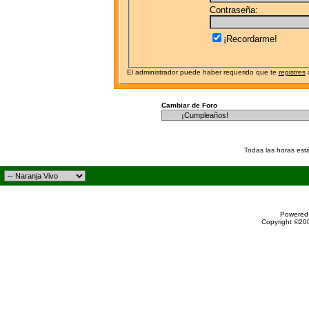
Contraseña:
¡Recordarme!
El administrador puede haber requerido que te
registres
a
Cambiar de Foro
Todas las horas est
Powered 
Copyright ©200