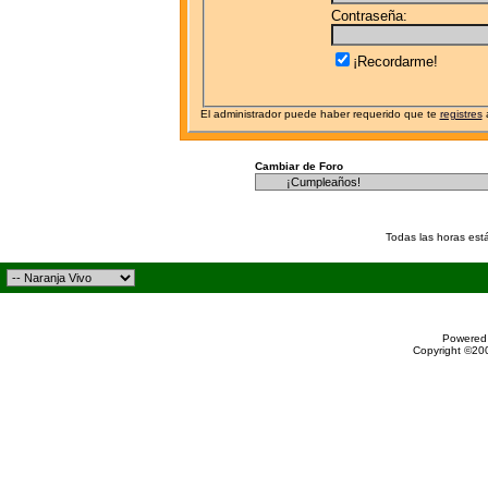
Contraseña:
¡Recordarme!
El administrador puede haber requerido que te
registres
a
Cambiar de Foro
Todas las horas est
Powered 
Copyright ©200