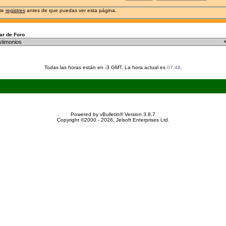
 te
registres
antes de que puedas ver esta página.
r de Foro
Todas las horas están en -3 GMT. La hora actual es
07:48
.
Powered by vBulletin® Version 3.8.7
Copyright ©2000 - 2026, Jelsoft Enterprises Ltd.