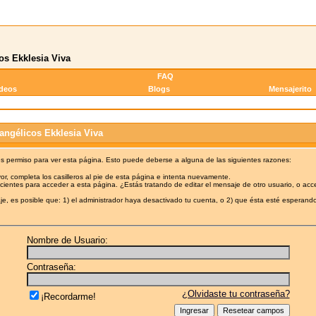
os Ekklesia Viva
FAQ
ideos
Blogs
Mensajerito
angélicos Ekklesia Viva
es permiso para ver esta página. Esto puede deberse a alguna de las siguientes razones:
or, completa los casilleros al pie de esta página e intenta nuevamente.
cientes para acceder a esta página. ¿Estás tratando de editar el mensaje de otro usuario, o acc
e, es posible que: 1) el administrador haya desactivado tu cuenta, o 2) que ésta esté esperando
Nombre de Usuario:
Contraseña:
¿Olvidaste tu contraseña?
¡Recordarme!