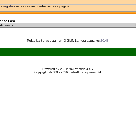
 te
registres
antes de que puedas ver esta página.
r de Foro
Todas las horas están en -3 GMT. La hora actual es
20:48
.
Powered by vBulletin® Version 3.8.7
Copyright ©2000 - 2026, Jelsoft Enterprises Ltd.