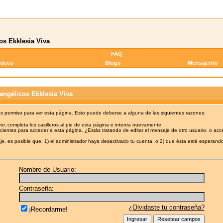
os Ekklesia Viva
FAQ
ideos
Blogs
Mensajerito
angélicos Ekklesia Viva
es permiso para ver esta página. Esto puede deberse a alguna de las siguientes razones:
or, completa los casilleros al pie de esta página e intenta nuevamente.
cientes para acceder a esta página. ¿Estás tratando de editar el mensaje de otro usuario, o acc
e, es posible que: 1) el administrador haya desactivado tu cuenta, o 2) que ésta esté esperando
Nombre de Usuario:
Contraseña:
¿Olvidaste tu contraseña?
¡Recordarme!