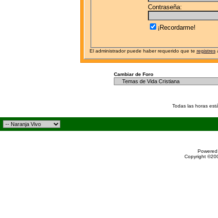
Contraseña:
¡Recordarme!
El administrador puede haber requerido que te
registres
a
Cambiar de Foro
Todas las horas est
Powered 
Copyright ©200