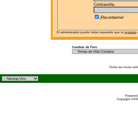
Contraseña:
¡Recordarme!
El administrador puede haber requerido que te
registres
a
Cambiar de Foro
Todas las horas est
Powered 
Copyright ©200