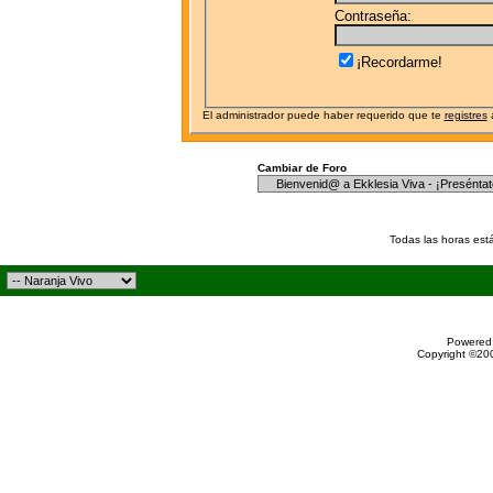
Contraseña:
¡Recordarme!
El administrador puede haber requerido que te
registres
a
Cambiar de Foro
Todas las horas est
Powered 
Copyright ©200