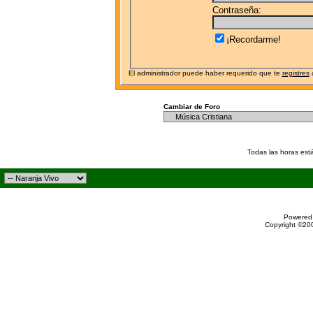
Contraseña:
¡Recordarme!
El administrador puede haber requerido que te
registres
a
Cambiar de Foro
Todas las horas est
Powered 
Copyright ©200