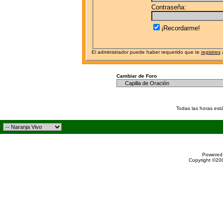
Contraseña:
¡Recordarme!
El administrador puede haber requerido que te
registres
a
Cambiar de Foro
Todas las horas est
Powered 
Copyright ©200