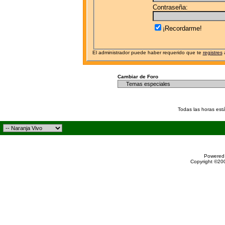
Contraseña:
¡Recordarme!
El administrador puede haber requerido que te
registres
a
Cambiar de Foro
Todas las horas est
Powered 
Copyright ©200