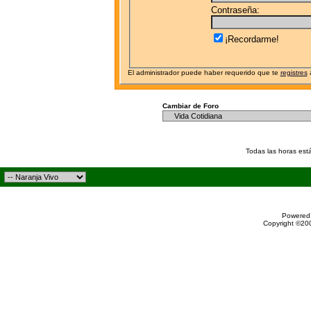
Contraseña:
¡Recordarme!
El administrador puede haber requerido que te
registres
a
Cambiar de Foro
Todas las horas est
Powered 
Copyright ©200