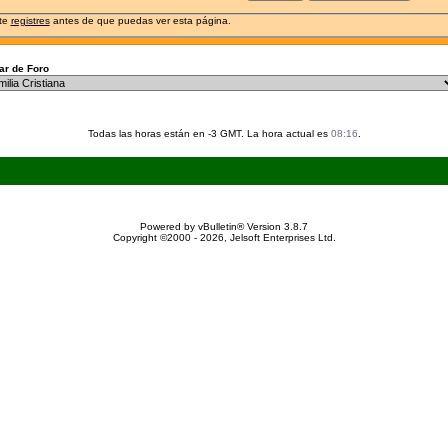
 te
registres
antes de que puedas ver esta página.
r de Foro
Todas las horas están en -3 GMT. La hora actual es
08:16
.
Powered by vBulletin® Version 3.8.7
Copyright ©2000 - 2026, Jelsoft Enterprises Ltd.