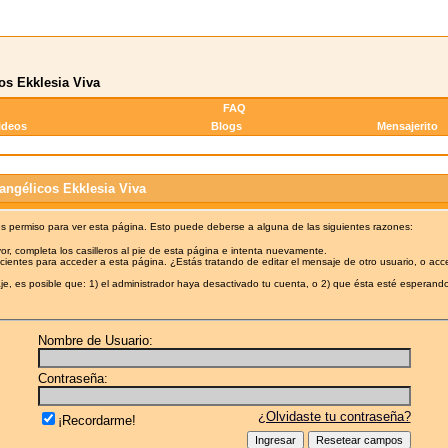
os Ekklesia Viva
FAQ
ideos
Blogs
Mensajerito
angélicos Ekklesia Viva
es permiso para ver esta página. Esto puede deberse a alguna de las siguientes razones:
or, completa los casilleros al pie de esta página e intenta nuevamente.
cientes para acceder a esta página. ¿Estás tratando de editar el mensaje de otro usuario, o acc
e, es posible que: 1) el administrador haya desactivado tu cuenta, o 2) que ésta esté esperando
Nombre de Usuario:
Contraseña:
¿Olvidaste tu contraseña?
¡Recordarme!