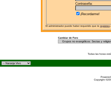
Contraseña:
¡Recordarme!
El administrador puede haber requerido que te
registres
a
Cambiar de Foro
Todas las horas est
Powered 
Copyright ©200