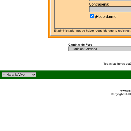
Contraseña:
¡Recordarme!
El administrador puede haber requerido que te
registres
a
Cambiar de Foro
Todas las horas est
Powered 
Copyright ©200