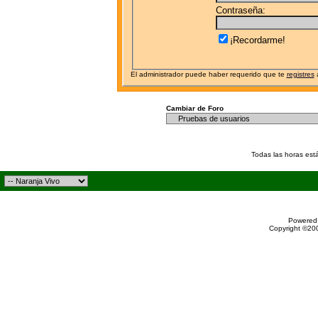
Contraseña:
¡Recordarme!
El administrador puede haber requerido que te
registres
a
Cambiar de Foro
Todas las horas est
Powered 
Copyright ©200