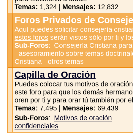
Temas:
1,324 |
Mensajes:
12,832
Foros Privados de Consejer
Aquí puedes solicitar consejería cristi
estos foros
serán vistos sólo por ti y l
Sub-Foros
:
Consejería Cristiana par
- asesoramiento sobre temas doctrinal
Cristiana - otros temas
Capilla de Oración
Puedes colocar tus motivos de oración
este foro para que los demás hermano
oren por ti y para orar tú también por el
Temas:
7,495 |
Mensajes:
69,439
Sub-Foros
:
Motivos de oración
confidenciales