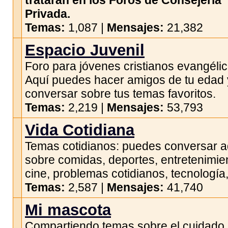
tratarán en los Foros de Consejería
Privada.
Temas:
1,087 |
Mensajes:
21,382
Espacio Juvenil
Foro para jóvenes cristianos evangélic
Aquí puedes hacer amigos de tu edad 
conversar sobre tus temas favoritos.
Temas:
2,219 |
Mensajes:
53,793
Vida Cotidiana
Temas cotidianos: puedes conversar a
sobre comidas, deportes, entretenimie
cine, problemas cotidianos, tecnología,
Temas:
2,587 |
Mensajes:
41,740
Mi mascota
Compartiendo temas sobre el cuidado