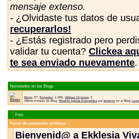
mensaje extenso.
- ¿Olvidaste tus datos de usu
recuperarlos!
- ¿Estás registrado pero perdis
validar tu cuenta?
Clickea aqu
te sea enviado nuevamente
.
Novedades en los Blogs
Blogs
: 57,
Entradas
: 1,086,
Ultimas 24 horas
: 0
Ultima entrada de Blog,
Reseña Iglesia Evangélica
por
lamenor
en el Blog
Lento
Foro
Foros de comunión cristiana
Bienvenid@ a Ekklesia Viva