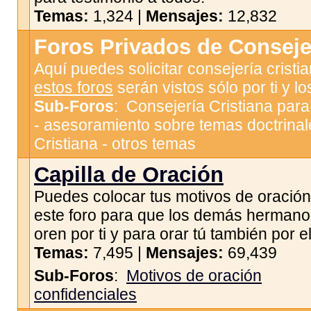
Temas:
1,324 |
Mensajes:
12,832
Foros Privados de Consejer
Aquí puedes solicitar consejería cristi
estos foros
serán vistos sólo por ti y l
Sub-Foros
:
Consejería Cristiana par
- asesoramiento sobre temas doctrinal
Cristiana - otros temas
Capilla de Oración
Puedes colocar tus motivos de oración
este foro para que los demás hermano
oren por ti y para orar tú también por el
Temas:
7,495 |
Mensajes:
69,439
Sub-Foros
:
Motivos de oración
confidenciales