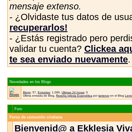
mensaje extenso.
- ¿Olvidaste tus datos de usu
recuperarlos!
- ¿Estás registrado pero perdis
validar tu cuenta?
Clickea aqu
te sea enviado nuevamente
.
Novedades en los Blogs
Blogs
: 57,
Entradas
: 1,086,
Ultimas 24 horas
: 0
Ultima entrada de Blog,
Reseña Iglesia Evangélica
por
lamenor
en el Blog
Lento
Foro
Foros de comunión cristiana
Bienvenid@ a Ekklesia Viva