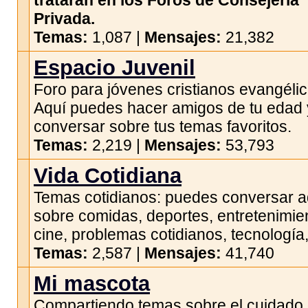
tratarán en los Foros de Consejería
Privada.
Temas:
1,087 |
Mensajes:
21,382
Espacio Juvenil
Foro para jóvenes cristianos evangélic
Aquí puedes hacer amigos de tu edad 
conversar sobre tus temas favoritos.
Temas:
2,219 |
Mensajes:
53,793
Vida Cotidiana
Temas cotidianos: puedes conversar a
sobre comidas, deportes, entretenimie
cine, problemas cotidianos, tecnología,
Temas:
2,587 |
Mensajes:
41,740
Mi mascota
Compartiendo temas sobre el cuidado