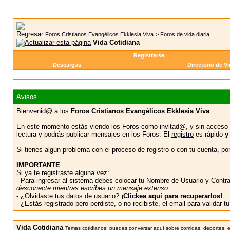
Foros Cristianos Evangélicos Ekklesia Viva
>
Foros de vida diaria
Vida Cotidiana
Registrarse
Descargas
Directorio de V
Avisos
Bienvenid@ a los
Foros Cristianos Evangélicos Ekklesia Viva
.
En este momento estás viendo los Foros como invitad@, y sin acceso 
lectura y podrás publicar mensajes en los Foros. El
registro
es rápido
y
Si tienes algún problema con el proceso de registro o con tu cuenta, p
IMPORTANTE
Si ya te registraste alguna vez:
- Para ingresar al sistema debes colocar tu Nombre de Usuario y Contras
desconecte mientras escribes un mensaje extenso.
- ¿Olvidaste tus datos de usuario?
¡Clickea aquí para recuperarlos!
- ¿Estás registrado pero perdiste, o no recibiste, el email para validar 
Vida Cotidiana
Temas cotidianos: puedes conversar aquí sobre comidas, deportes, en