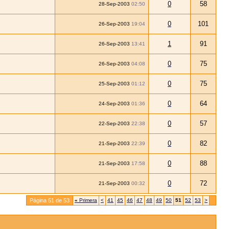
0
58
28-Sep-2003
02:50
0
101
26-Sep-2003
19:04
1
91
26-Sep-2003
13:41
0
75
26-Sep-2003
04:08
0
75
25-Sep-2003
01:12
0
64
24-Sep-2003
01:36
0
57
22-Sep-2003
22:38
0
82
21-Sep-2003
22:39
0
88
21-Sep-2003
17:58
0
72
21-Sep-2003
00:32
Página 51 de 53
«
Primera
<
41
45
46
47
48
49
50
51
52
53
>