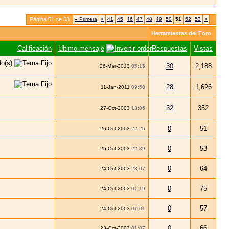
Página 51 de 53
«
Primera
<
41
45
46
47
48
49
50
51
52
53
>
Herramientas del Foro
Calificación
Ultimo mensaje
Respuestas
Vistas
30
2,188
26-Mar-2013
05:15
28
1,626
11-Jan-2011
09:50
32
352
27-Oct-2003
13:05
0
51
26-Oct-2003
22:26
0
53
25-Oct-2003
22:39
0
64
24-Oct-2003
23:07
0
75
24-Oct-2003
01:19
0
57
24-Oct-2003
01:01
0
66
23-Oct-2003
01:07