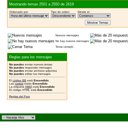
Mostrando temas 2501 a 2550 de 2619
Ordenado por
Tipo de orden
Desde el
Nuevos mensajes
No hay nuevos mensajes
Tema cerrado
Reglas para los mensajes
No puedes
enviar nuevos temas
No puedes
responder mensajes
No puedes
enviar archivos adjuntos
No puedes
editar tus mensajes
El
código BB
está
Encendido
.
Las
caritas
están
Encendido
La etiqueta
[IMG]
está
Encendido
El código HTML está
Encendido
Reglas del Foro