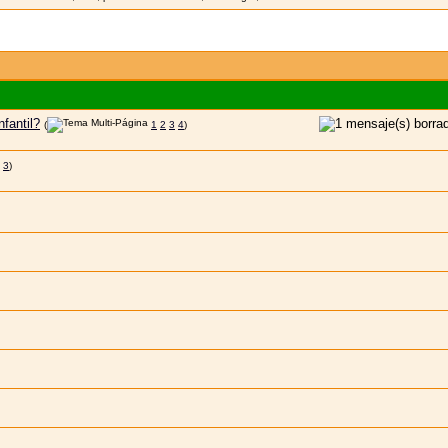
fantil?
(
1
2
3
4
)
3
)