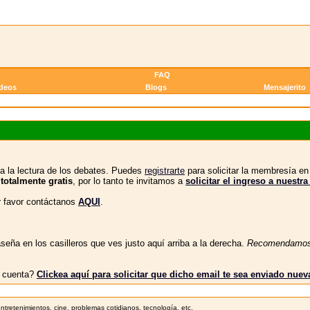
FAQ
ideos
Blogs
Mensajerito
a la lectura de los debates. Puedes
registrarte
para solicitar la membresía e
 totalmente gratis
, por lo tanto te invitamos a
solicitar el ingreso a nue
or favor contáctanos
AQUI
.
eña en los casilleros que ves justo aquí arriba a la derecha.
Recomendamo
tu cuenta?
Clickea aquí para solicitar que dicho email te sea enviado nue
tretenimientos, cine, problemas cotidianos, tecnología, etc.