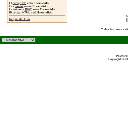
El
código BB
está
Encendido
.
Las
caritas
están
Encendido
La etiqueta
[IMG]
está
Encendido
El código HTML está
Encendido
C
Reglas del Foro
Todas las horas est
Powered 
Copyright ©200