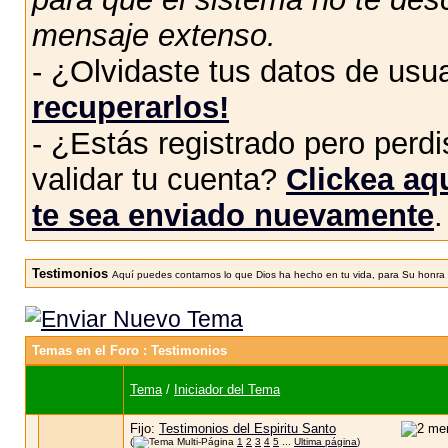
mensaje extenso.
- ¿Olvidaste tus datos de usu
recuperarlos!
- ¿Estás registrado pero perdis
validar tu cuenta?
Clickea aqu
te sea enviado nuevamente
.
Testimonios
Aquí puedes contarnos lo que Dios ha hecho en tu vida, para Su honra y 
Temas en el Foro
: Testimonios
Tema
/
Iniciador del Tema
Fijo:
Testimonios del Espiritu Santo
(
1
2
3
4
5
...
Ultima página
)