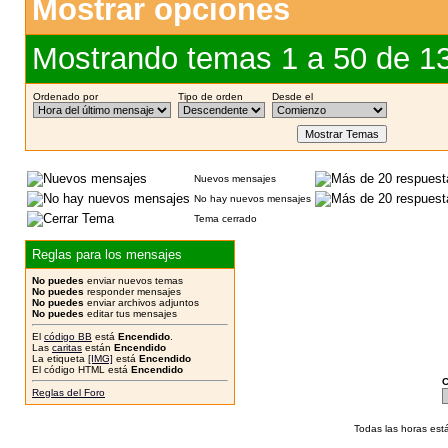
Mostrar opciones
Mostrando temas 1 a 50 de 1
Ordenado por
Tipo de orden
Desde el
Nuevos mensajes
No hay nuevos mensajes
Tema cerrado
Reglas para los mensajes
No puedes
enviar nuevos temas
No puedes
responder mensajes
No puedes
enviar archivos adjuntos
No puedes
editar tus mensajes
El
código BB
está
Encendido
.
Las
caritas
están
Encendido
La etiqueta
[IMG]
está
Encendido
El código HTML está
Encendido
C
Reglas del Foro
Todas las horas est