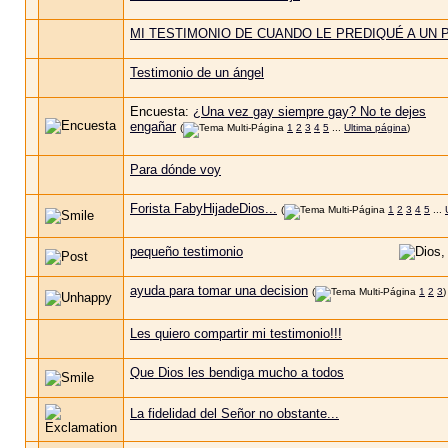
MI TESTIMONIO DE CUANDO LE PREDIQUÉ A UN
Testimonio de un ángel
Encuesta:
¿Una vez gay siempre gay? No te dejes
engañar
(
1
2
3
4
5
...
Ultima página
)
Para dónde voy
Forista FabyHijadeDios...
(
1
2
3
4
5
...
pequeño testimonio
ayuda para tomar una decision
(
1
2
3
)
Les quiero compartir mi testimonio!!!
Que Dios les bendiga mucho a todos
La fidelidad del Señor no obstante...