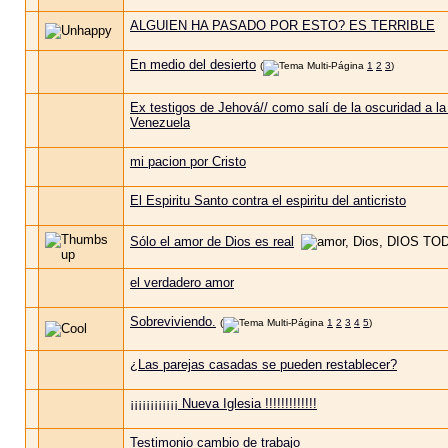
ALGUIEN HA PASADO POR ESTO? ES TERRIBLE
En medio del desierto
(
1
2
3
)
Ex testigos de Jehová// como salí de la oscuridad a la
Venezuela
mi pacion por Cristo
El Espiritu Santo contra el espiritu del anticristo
Sólo el amor de Dios es real
el verdadero amor
Sobreviviendo.
(
1
2
3
4
5
)
¿Las parejas casadas se pueden restablecer?
¡¡¡¡¡¡¡¡¡¡¡¡ Nueva Iglesia !!!!!!!!!!!!!
Testimonio cambio de trabajo