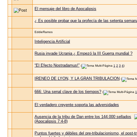
El mensaje del libro de Apocalipsis
¿ Es posible probar que la profecía de las setenta seman
EddieRamos
Inteligencia Artificial
Rusia invade Ucrania ¿ Empezó la III Guerra mundial ?
“El Efecto Nostradamus!”
(
1
2
3
4
)
IRENEO DE LYON, Y LA GRAN TRIBULACION
(
666: Una senal clave de los tiempos?
(
1
El verdadero creyente soporta las adversidades
Ausencia de la tribu de Dan entre los 144.000 sellados
(Apocalipsis 7:4-8)
Puntos fuertes y débiles del pre-tribulacionismo, el post-t