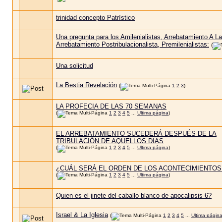
trinidad concepto Patrístico
Una pregunta para los Amilenialistas, Arrebatamiento A La
Arrebatamiento Postribulacionalista, Premilenialistas:
(
Una solicitud
La Bestia Revelación
(
1
2
3
)
LA PROFECIA DE LAS 70 SEMANAS
(
1
2
3
4
5
...
Ultima página
)
EL ARREBATAMIENTO SUCEDERÁ DESPUÉS DE LA
TRIBULACIÓN DE AQUELLOS DIAS
(
1
2
3
4
5
...
Ultima página
)
¿CUÁL SERÁ EL ORDEN DE LOS ACONTECIMIENTOS
(
1
2
3
4
5
...
Ultima página
)
Quien es el jinete del caballo blanco de apocalipsis 6?
Israel & La Iglesia
(
1
2
3
4
5
...
Ultima págin