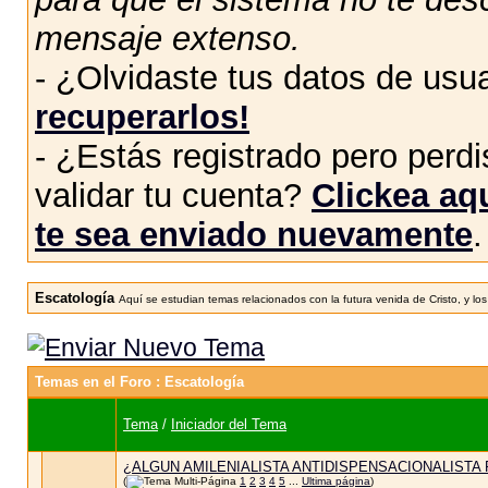
mensaje extenso.
- ¿Olvidaste tus datos de usu
recuperarlos!
- ¿Estás registrado pero perdis
validar tu cuenta?
Clickea aqu
te sea enviado nuevamente
.
Escatología
Aquí se estudian temas relacionados con la futura venida de Cristo, y los
Temas en el Foro
: Escatología
Tema
/
Iniciador del Tema
¿ALGUN AMILENIALISTA ANTIDISPENSACIONALISTA 
(
1
2
3
4
5
...
Ultima página
)