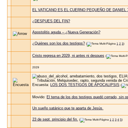
EL VATICANO ES EL CUERNO PEQUEÑO DE DANIEL 
¿DESPUES DEL FIN?
Apostolitis aguda -- ¿Nueva Generación?
¿Quiénes son los dos testigos?
(
1
2
3
)
Cristo regresa en 2029, ni antes ni despues
(
2029
Encuesta:
LOS DOS TESTIGOS DE APOCALIPSIS
(
Movido:
El tema de los dos testigos quedó cerrado, sin op
Un sueño satánico que te aparta de Jesús.
23 de sept. principio del fin.
(
1
2
3
4
5
)