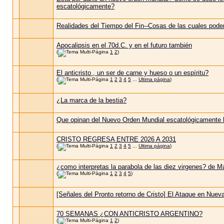
escatológicamente?
Realidades del Tiempo del Fin--Cosas de las cuales pod
Apocalipsis en el 70d.C. y en el futuro también
(
1
2
)
El anticristo , un ser de carne y hueso o un espíritu?
(
1
2
3
4
5
...
Ultima página
)
¿La marca de la bestia?
Que opinan del Nuevo Orden Mundial escatológicamente
CRISTO REGRESA ENTRE 2026 A 2031
(
1
2
3
4
5
...
Ultima página
)
¿como interpretas la parabola de las diez virgenes? de M
(
1
2
3
4
5
)
[Señales del Pronto retorno de Cristo] El Ataque en Nuev
70 SEMANAS ¿CON ANTICRISTO ARGENTINO?
(
1
2
)