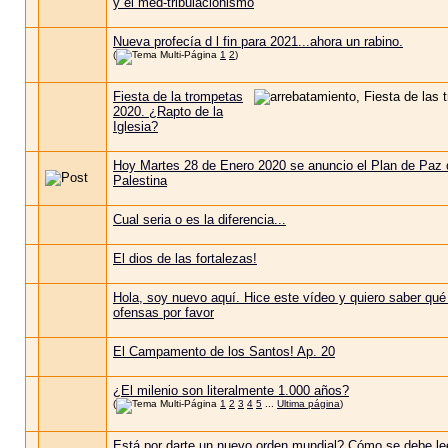
y el med-tribulacionismo
Nueva profecía d l fin para 2021...ahora un rabino.
(
1
2
)
Fiesta de la trompetas
2020. ¿Rapto de la
Iglesia?
Hoy Martes 28 de Enero 2020 se anuncio el Plan de Paz 
Palestina
Cual seria o es la diferencia...
El dios de las fortalezas!
Hola, soy nuevo aquí. Hice este vídeo y quiero saber qué
ofensas por favor
El Campamento de los Santos! Ap. 20
¿El milenio son literalmente 1.000 años?
(
1
2
3
4
5
...
Ultima página
)
Está por darte un nuevo orden mundial? Cómo se debe le