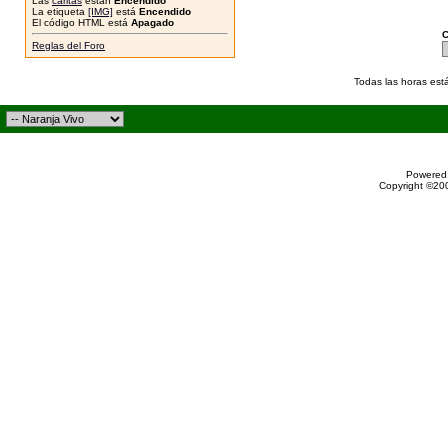
Las
caritas
están
Encendido
La etiqueta
[IMG]
está
Encendido
El código HTML está
Apagado
C
Reglas del Foro
Todas las horas est
Powered 
Copyright ©200