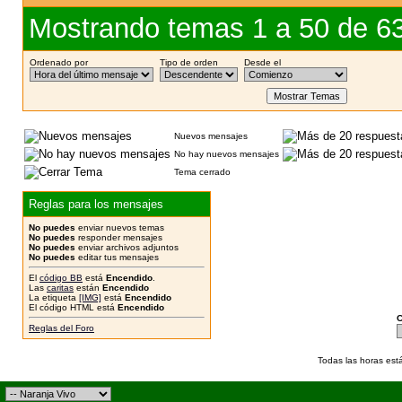
Mostrando temas 1 a 50 de 6
Ordenado por
Tipo de orden
Desde el
Nuevos mensajes
No hay nuevos mensajes
Tema cerrado
Reglas para los mensajes
No puedes
enviar nuevos temas
No puedes
responder mensajes
No puedes
enviar archivos adjuntos
No puedes
editar tus mensajes
El
código BB
está
Encendido
.
Las
caritas
están
Encendido
La etiqueta
[IMG]
está
Encendido
El código HTML está
Encendido
C
Reglas del Foro
Todas las horas est