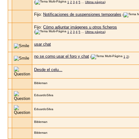
(
1
2
3
4
5
...
Ultima página
)
Fijo:
Notificaciones de suspensiones temporales
(
Fijo:
Cómo adjuntar imágenes u otros ficheros
(
1
2
3
4
5
...
Ultima página
)
usar chat
no se como usar el foro y chat
(
1
2
)
Desde el celu...
Bibleman
EduardoSilva
EduardoSilva
Bibleman
Bibleman