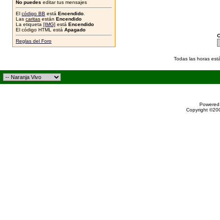
No puedes
editar tus mensajes
El
código BB
está
Encendido
.
Las
caritas
están
Encendido
La etiqueta
[IMG]
está
Encendido
El código HTML está
Apagado
C
Reglas del Foro
Todas las horas est
Powered 
Copyright ©200