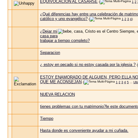
EQUIVOCACION AL CASARSE
(
1
2
¿Qué diferencias hay entre una celebración de matrim
católico y uno evangélico?
(
1
2
3
4
)
¿Dejar mi
casa para
trabajar a tiempo completo?
Separacion
¿ estoy en pecado si no estoy casada por la iglesia ?
(
ESTOY ENAMORADO DE ALGUIEN, PERO ELLA NO
QUE ME ACONSEJAN
(
1
2
3
4
5
...
Ult
NUEVA RELACION
tienes problemas con tu matrimonio?le este documento
Tiempo
Hasta donde es conveniente ayudar a mi cuñada.