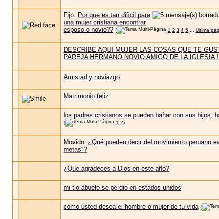
Fijo:
Por que es tan dificil para
una mujer cristiana encontrar
esposo o novio??
(
1
2
3
4
5
...
Ultima pá
DESCRIBE AQUI MUJER LAS COSAS QUE TE GUS
PAREJA HERMANO NOVIO AMIGO DE LA IGLESIA !
Amistad y noviazgo
Matrimonio feliz
los padres cristianos se pueden bañar con sus hijos, 
(
1
2
)
Movido:
¿Qué pueden decir del movimiento peruano eva
metas"?
¿Que agradeces a Dios en este año?
mi tio abuelo se perdio en estados unidos
como usted desea el hombre o mujer de tu vida
(