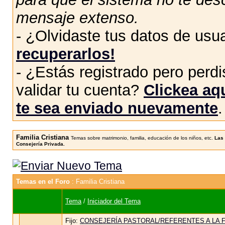
mensaje extenso.
- ¿Olvidaste tus datos de usu
recuperarlos!
- ¿Estás registrado pero perdis
validar tu cuenta?
Clickea aqu
te sea enviado nuevamente
.
Familia Cristiana
Temas sobre matrimonio, familia, educación de los niños, etc.
Las 
Consejería Privada.
Temas en el Foro
: Familia Cristiana
Tema
/
Iniciador del Tema
Fijo:
CONSEJERÍA PASTORAL/REFERENTES A LA FA