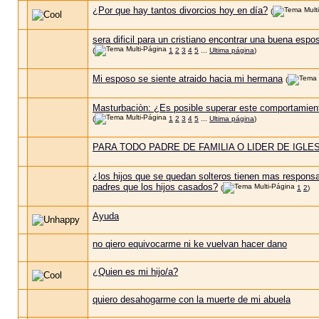
¿Por que hay tantos divorcios hoy en día?
(
sera dificil para un cristiano encontrar una buena espo
(
1
2
3
4
5
...
Ultima página
)
Mi esposo se siente atraido hacia mi hermana
(
Masturbaciòn: ¿Es posible superar este comportamien
(
1
2
3
4
5
...
Ultima página
)
PARA TODO PADRE DE FAMILIA O LIDER DE IGLES
¿los hijos que se quedan solteros tienen mas responsa
padres que los hijos casados?
(
1
2
)
Ayuda
no qiero equivocarme ni ke vuelvan hacer dano
¿Quien es mi hijo/a?
quiero desahogarme con la muerte de mi abuela