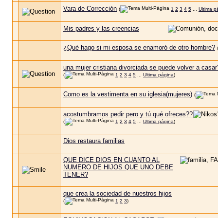
Vara de Corrección
(
1
2
3
4
5
...
Ultima p
Mis padres y las creencias
¿Qué hago si mi esposa se enamoró de otro hombre?
una mujer cristiana divorciada se puede volver a casa
(
1
2
3
4
5
...
Ultima página
)
Como es la vestimenta en su iglesia(mujeres)
(
acostumbramos pedir pero y tú qué ofreces??
(
1
2
3
4
5
...
Ultima página
)
Dios restaura familias
QUE DICE DIOS EN CUANTO AL
NUMERO DE HIJOS QUE UNO DEBE
TENER?
que crea la sociedad de nuestros hijos
(
1
2
3
)