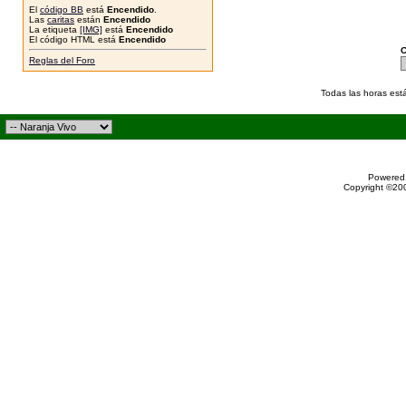
El
código BB
está
Encendido
.
Las
caritas
están
Encendido
La etiqueta
[IMG]
está
Encendido
El código HTML está
Encendido
C
Reglas del Foro
Todas las horas est
Powered 
Copyright ©200