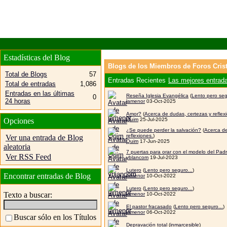
Estadísticas del Blog
Blogs de los Miembros de Foros Crist
Total de Blogs
57
Entradas Recientes
Las mejores entrad
Total de entradas
1,086
Entradas en las últimas
Reseña Iglesia Evangélica
(
Lento pero seg
0
24 horas
lamenor
03-Oct-2025
Amor?
(
Acerca de dudas, certezas y reflex
Opciones
Quim
25-Jul-2025
¿Se puede perder la salvación?
(
Acerca de
reflexiones.
)
Ver una entrada de Blog
Quim
17-Jun-2025
aleatoria
7 puertas para orar con el modelo del Pad
Ver RSS Feed
yblancom
19-Jul-2023
Lutero
(
Lento pero seguro...
)
Encontrar entradas de Blog
lamenor
10-Oct-2022
Lutero
(
Lento pero seguro...
)
Texto a buscar:
lamenor
10-Oct-2022
El pastor fracasado
(
Lento pero seguro...
)
lamenor
06-Oct-2022
Buscar sólo en los Títulos
Depravación total
(
inmarcesible
)