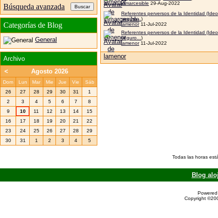
inmarcesible
29-Aug-2022
Búsqueda avanzada
Referentes perversos de la Identidad (Ideo
seguro...
)
Categorías de Blog
lamenor
11-Jul-2022
Referentes perversos de la Identidad (Ideo
seguro...
)
General
lamenor
11-Jul-2022
Archivo
<
Agosto 2026
Dom
Lun
Mar
Mie
Jue
Vie
Sáb
26
27
28
29
30
31
1
2
3
4
5
6
7
8
9
10
11
12
13
14
15
16
17
18
19
20
21
22
23
24
25
26
27
28
29
30
31
1
2
3
4
5
Todas las horas est
Blog alo
Powered 
Copyright ©200