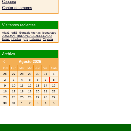
Ceguera
Cantor de amores
Visitantes recientes
Alex1
edi2
Gonzalo Arenas
joseariasc
JOSEMARTINGONZALEZDELGADO
leone
Oriebla
ppy
Salvarez
Yeyson
Archivo
<
Agosto 2026
Dom
Lun
Mar
Mie
Jue
Vie
Sáb
26
27
28
29
30
31
1
2
3
4
5
6
7
8
9
10
11
12
13
14
15
16
17
18
19
20
21
22
23
24
25
26
27
28
29
30
31
1
2
3
4
5