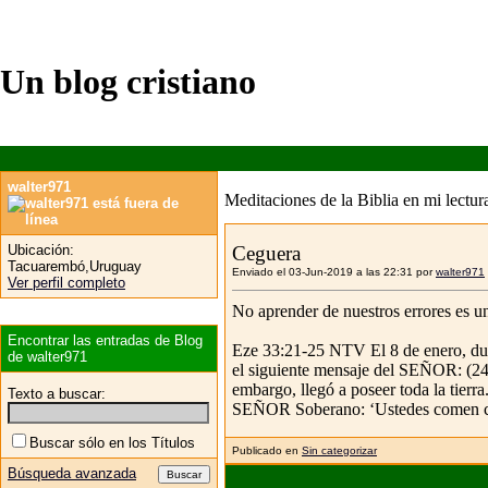
Un blog cristiano
walter971
Meditaciones de la Biblia en mi lectura
Ubicación:
Ceguera
Tacuarembó,Uruguay
Enviado el 03-Jun-2019 a las 22:31 por
walter971
Ver perfil completo
No aprender de nuestros errores es u
Encontrar las entradas de Blog
Eze 33:21-25 NTV El 8 de enero, dura
de walter971
el siguiente mensaje del SEÑOR: (24)
embargo, llegó a poseer toda la tierr
Texto a buscar:
SEÑOR Soberano: ‘Ustedes comen carne
Buscar sólo en los Títulos
Publicado en
Sin categorizar
Búsqueda avanzada