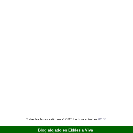
Todas las horas están en -3 GMT. La hora actual es
02:58
.
Blog alojado en Ekklesia Viva