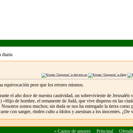
 diaria
na equivocación peor que los errores mismos.
nte el año doce de nuestra cautividad, un sobreviviente de Jerusalén v
 «Hijo de hombre, el remanente de Judá, que vive disperso en las ciud
a. Nosotros somos muchos; sin duda se nos ha entregado la tierra como po
 con sangre, rinden culto a ídolos y asesinan a los inocentes. ¿De ver
«
Cantor de amores
Principal
Ofendi