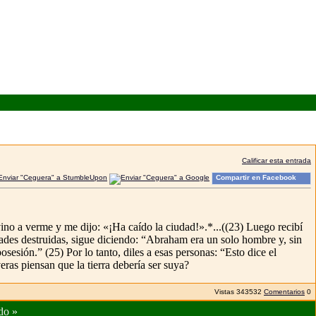
Calificar esta entrada
Compartir en Facebook
ino a verme y me dijo: «¡Ha caído la ciudad!».*...((23) Luego recibí
ades destruidas, sigue diciendo: “Abraham era un solo hombre y, sin
sesión.” (25) Por lo tanto, diles a esas personas: “Esto dice el
as piensan que la tierra debería ser suya?
Vistas
343532
Comentarios
0
do
»