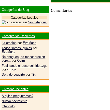
Categorías de Blog
Comentarios
Categorías Locales
Sin categorizar
Comentarios Recientes
La oración
por
EvaMaria
Todos somos iguales
por
EvaMaria
No apaguen, no menosprecien,
pero...
por
Quim
Facilitando el peso del liderazgo
por
critico
Deja de seguirte
por
Tiki
Entradas recientes
A quien preguntamos?
Nuevo nacimiento
Ofendido