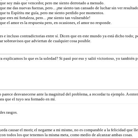
s que soy más que vencedor, pero me siento derrotado a menudo.
 que me das nuevas fuerzas, pero... ¡me siento tan cansado de luchar sin ver resultad
 que tu Espíritu me guía, pero me siento perdido por momentos.
que eres mi fortaleza, pero... ¡me siento tan vulnerable!
 que el amor es la respuesta pero, en ocasiones, el amor no responde.
res e incluso contradictorias entre sí. Dicen que en este mundo ya está dicho todo; p
r sobreavisos que adviertan de cualquier cosa posible.
 explicarnos lo que es la soledad? Si pasó por eso y salió victorioso, yo también p
parece desvanecerse ante la magnitud del problema, a recordar tu ejemplo. A enten
ara que el tuyo sea formado en mí.
des rasgos.
eda causar el morir, el negarme a mi mismo, no es comparable a la felicidad que lleg
 con todos los que tenemos la misma meta, como medio de alcanzar ambas cosas.