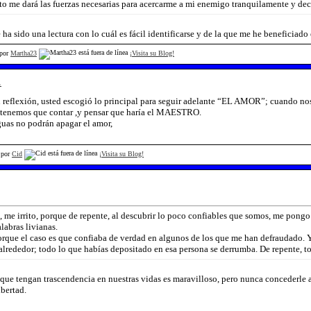
to me dará las fuerzas necesarias para acercarme a mi enemigo tranquilamente y dec
a sido una lectura con lo cuál es fácil identificarse y de la que me he beneficiado
 por
Martha23
¡Visita su Blog!
.
reflexión, usted escogió lo principal para seguir adelante “EL AMOR”; cuando nos
 tenemos que contar ,y pensar que haría el MAESTRO.
uas no podrán apagar el amor,
 por
Cid
¡Visita su Blog!
 me irrito, porque de repente, al descubrir lo poco confiables que somos, me pongo a
labras livianas.
rque el caso es que confiaba de verdad en algunos de los que me han defraudado. Y
alrededor; todo lo que habías depositado en esa persona se derrumba. De repente, to
ue tengan trascendencia en nuestras vidas es maravilloso, pero nunca concederle 
ibertad.