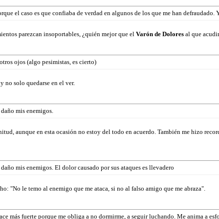
rque el caso es que confiaba de verdad en algunos de los que me han defraudado. Y
mientos parezcan insoportables, ¿quién mejor que el
Varón de Dolores
al que acudi
tros ojos (algo pesimistas, es cierto)
y no solo quedarse en el ver.
 daño mis enemigos.
itud, aunque en esta ocasión no estoy del todo en acuerdo. También me hizo recorda
 daño mis enemigos. El dolor causado por sus ataques es llevadero
ho: "No le temo al enemigo que me ataca, si no al falso amigo que me abraza".
ace más fuerte porque me obliga a no dormirme, a seguir luchando. Me anima a esfo