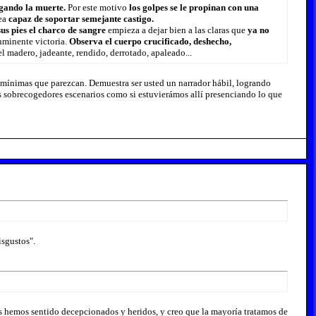
ogando la muerte.
Por este motivo
los golpes se le propinan con una
ea
capaz de soportar semejante castigo.
sus pies el charco de sangre
empieza a dejar bien a las claras que
ya no
nminente victoria.
Observa el cuerpo crucificado, deshecho,
 madero, jadeante, rendido, derrotado, apaleado...
s mínimas que parezcan. Demuestra ser usted un narrador hábil, logrando
os sobrecogedores escenarios como si estuvierámos allí presenciando lo que
isgustos".
s hemos sentido decepcionados y heridos, y creo que la mayoría tratamos de