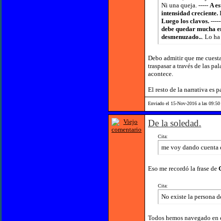
Ni una queja. -----
A es
intensidad creciente.
Luego los clavos.
---
debe quedar mucha en
desmenuzado..
. Lo ha
Debo admitir que me cuesta 
traspasar a través de las p
acontece.
El resto de la narrativa es
Enviado el 15-Nov-2016 a las 09:50
De la soledad.
Cita:
me voy dando cuenta 
Eso me recordó la frase de
Cita:
No existe la persona d
Todos hemos navegado en el