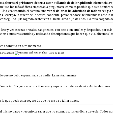
tas alturas el prisionero debería estar aullando de dolor, pidiendo clemencia, r
Incluso
los más sádicos
empiezan a preguntarse cómo es posible que este hombre s
--- Una vez recorrido el camino, una vez
el dolor se ha adueñado de todo su ser y a 
 el cuerpo,
la muerte se le acerca, sonriente, pavoneándose, relamiéndose ante la i
 conseguido. ¡Ha logrado acabar con el mismísimo hijo de Dios! Lo mira colgado del
leer y ver escenas brutales, sangrientas, con actos tan crueles y despiados, por má
alabras a nuestros sentidos y utilizando descripciones que hacen que visualicemos l
 para abordarlo en otro momento.
 por
Martha23
¡Visita su Blog!
de que no debo esperar nada de nadie. Lamentablemente.
Confucio
: "Exígete mucho a ti mismo y espera poco de los demás. Así te ahorrarás d
e la que pueda estar seguro de que no me va a fallar nunca.
 mismo barco y reconforta saber que no estamos solos en dicha travesía. Todos no