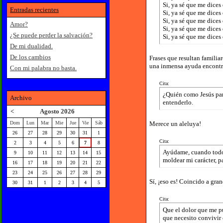
Si, ya sé que me dice
Entradas recientes
Si, ya sé que me dices
Si, ya sé que me dices
Amor?
Si, ya sé que me dices 
¿Se puede perder la salvación?
Si, ya sé que me dices
De mi dualidad.
De los cambios
Frases que resultan familia
una inmensa ayuda encontra
Con mi palabra no basta.
Cita:
¿Quién como Jesús para
Archivo
entenderlo.
<
Agosto 2026
Dom
Lun
Mar
Mie
Jue
Vie
Sáb
Merece un aleluya!
26
27
28
29
30
31
1
Cita:
2
3
4
5
6
7
8
Ayúdame, cuando todo 
9
10
11
12
13
14
15
moldear mi carácter, p
16
17
18
19
20
21
22
23
24
25
26
27
28
29
Sí, ¡eso es! Coincido a gran
30
31
1
2
3
4
5
Cita:
Que el dolor que me pu
que necesito convivir