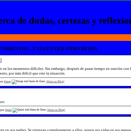
rca de dudas, certezas y reflexio
TIMIENTOS... Y ALGÚN QUE OTRO DESEO.
l
fe en los momentos difíciles. Sin embargo, después de pasar tiempo en oración con D
to, por más difícil que este la situación.
 por
Emap
¡Visita su Blog!
azo.
 por
Quim
¡Visita su Blog!
te en sus padres. Se entregan completamente a ellos, ponen sus vidas en sus manos,