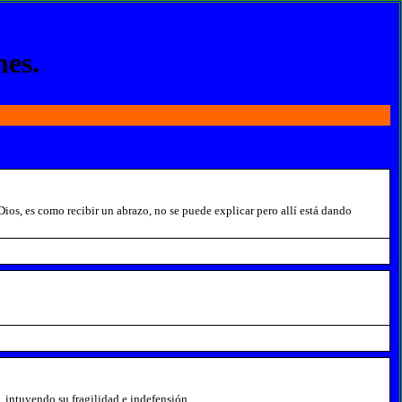
nes.
ios, es como recibir un abrazo, no se puede explicar pero allí está dando
 intuyendo su fragilidad e indefensión.