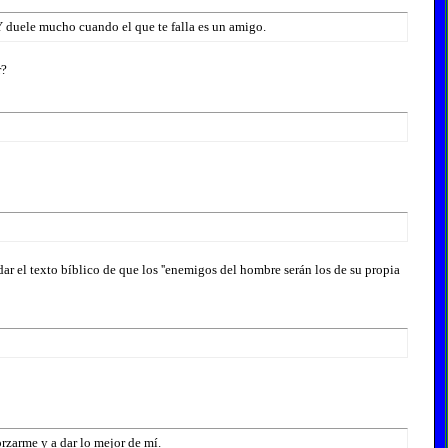
 duele mucho cuando el que te falla es un amigo.
r?
r el texto bíblico de que los ''enemigos del hombre serán los de su propia
rzarme y a dar lo mejor de mí.