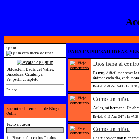
Ace
Quim
PARA EXPRESAR IDEAS, SEN
Dios tiene el contro
Ubicación:
Badia del Valles.
Es muy difícil mantener la 
Barcelona, Catalunya.
ánimos cada día, cada momen
Ver perfil completo
Enviado el 09-Oct-2018 a las 18:20
Prueba
Como un niño.
Así es, mi hermano. Un abr
Encontrar las entradas de Blog de
Quim
Enviado el 10-Aug-2017 a las 07:28
Texto a buscar:
Como un niño.
Buscar sólo en los Títulos
Los niños confían plenamen