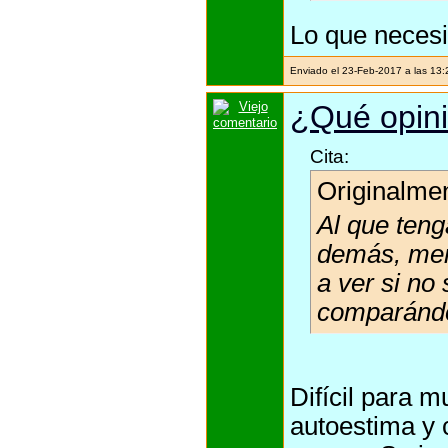
Lo que necesi
Enviado el 23-Feb-2017 a las 13
¿Qué opini
Cita:
Originalme
Al que ten
demás, men
a ver si no
comparándo
Difícil para m
autoestima y 