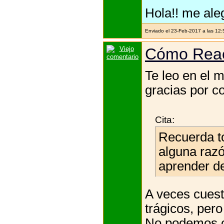
Hola!! me ale
Enviado el 23-Feb-2017 a las 12
Cómo Rea
Te leo en el 
gracias por co
Cita:
Recuerda to
alguna razó
aprender de
A veces cuest
trágicos, per
No podemos co