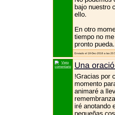
bajo nuestro 
ello.
En otro momen
tiempo no me 
pronto pueda.
Enviado el 18-Dec-2016 a las 20
Una oració
!Gracias por 
momento para 
animaré a llev
remembranza,
iré anotando 
pequeñas cosa