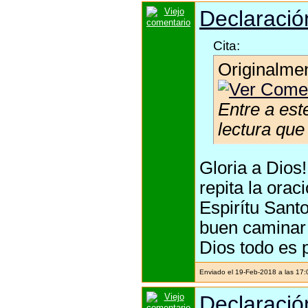
Declaración
Cita:
Originalme
Entre a est
lectura qu
Gloria a Dios
repita la orac
Espirítu Santo
buen caminar 
Dios todo es 
Enviado el 19-Feb-2018 a las 17
Declaración