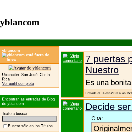
yblancom
yblancom
7 puertas 
Nuestro
Ubicación:
San José, Costa
Rica
Es una bonita 
Ver perfil completo
Enviado el 31-Jan-2026 a las 15:
Encontrar las entradas de Blog
de yblancom
Decide ser f
Texto a buscar:
Cita:
Buscar sólo en los Títulos
Originalme