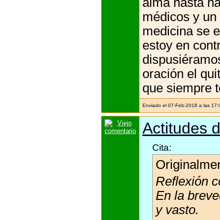
alma hasta ha
médicos y un 
medicina se e
estoy en cont
dispusiéramos
oración el qu
que siempre t
Enviado el 07-Feb-2018 a las 17
Actitudes d
Cita:
Originalme
Reflexión c
En la breve
y vasto.