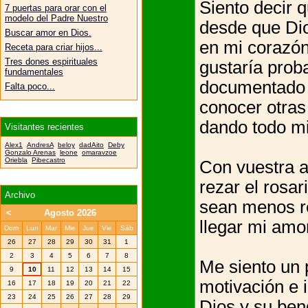
Siento decir q
7 puertas para orar con el
modelo del Padre Nuestro
desde que Dios
Buscar amor en Dios.
en mi corazón
Receta para criar hijos...
Tres dones espirituales
gustaría prob
fundamentales
documentado
Falta poco...
conocer otras
dando todo mi
Visitantes recientes
Alex1
AndresA
beloy
dadAito
Deby
Gonzalo Arenas
leone
omaravzoe
Oriebla
Pibecastro
Con vuestra 
rezar el rosar
Archivo
sean menos re
<
Agosto 2026
llegar mi amor
Dom
Lun
Mar
Mie
Jue
Vie
Sáb
26
27
28
29
30
31
1
2
3
4
5
6
7
8
Me siento un 
9
10
11
12
13
14
15
motivación e 
16
17
18
19
20
21
22
23
24
25
26
27
28
29
Dios y su ben