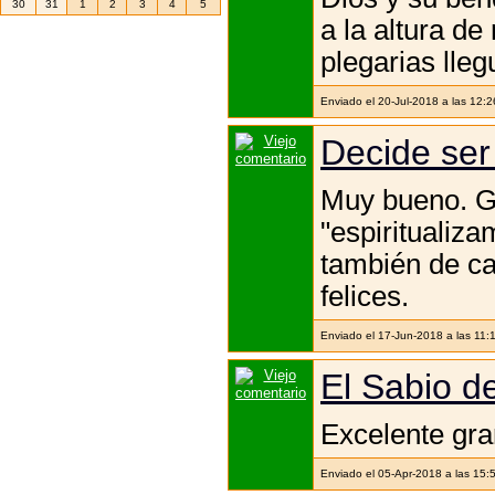
30
31
1
2
3
4
5
a la altura de
plegarias lle
Enviado el 20-Jul-2018 a las 12:
Decide ser f
Muy bueno. Gr
"espiritualiz
también de ca
felices.
Enviado el 17-Jun-2018 a las 11:
El Sabio de
Excelente gra
Enviado el 05-Apr-2018 a las 15: