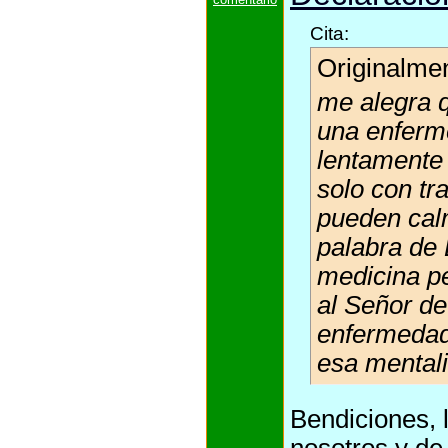
Cita:
Originalme
me alegra q
una enferm
lentamente 
solo con tr
pueden calm
palabra de 
medicina pe
al Señor de
enfermedad
esa mentali
Bendiciones, 
nosotros y d