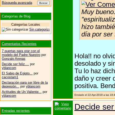
Búsqueda avanzada
Muy bueno. 
Categorías de Blog
"espiritual
Categorías Locales
hizo tambi
Sin categorizar
día por ser 
Comentarios Recientes
7 puertas para orar con el
Hola!! no olv
modelo del Padre Nuestro
por
Gonzalo Arenas
desolado y sin
Decide ser feliz....
por
yblancom
Tu lo haz dic
El Sabio de Egipto...
por
daño y creer 
cacostam1
Declaración para ser libre de la
positiva. Bend
depresión...
por
yblancom
Actitudes de Un Valiente...
por
Enviado el 22-Apr-2019 a las 18:
yblancom
Decide ser f
Entradas recientes