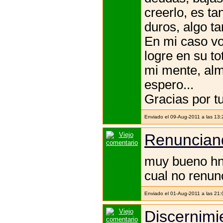
creerlo, es t
duros, algo t
En mi caso vo
logre en su to
mi mente, alm
espero...
Gracias por t
Enviado el 09-Aug-2011 a las 13
Renunciand
muy bueno hno
cual no renunc
Enviado el 01-Aug-2011 a las 21
Discernimi