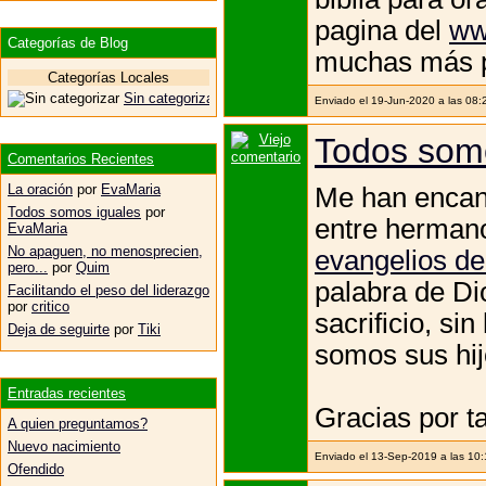
pagina del
ww
Categorías de Blog
muchas más p
Categorías Locales
Sin categorizar
Enviado el 19-Jun-2020 a las 08:
Todos som
Comentarios Recientes
La oración
por
EvaMaria
Me han encant
Todos somos iguales
por
entre hermano
EvaMaria
No apaguen, no menosprecien,
evangelios de
pero...
por
Quim
palabra de Di
Facilitando el peso del liderazgo
por
critico
sacrificio, si
Deja de seguirte
por
Tiki
somos sus hij
Entradas recientes
Gracias por t
A quien preguntamos?
Nuevo nacimiento
Enviado el 13-Sep-2019 a las 10
Ofendido