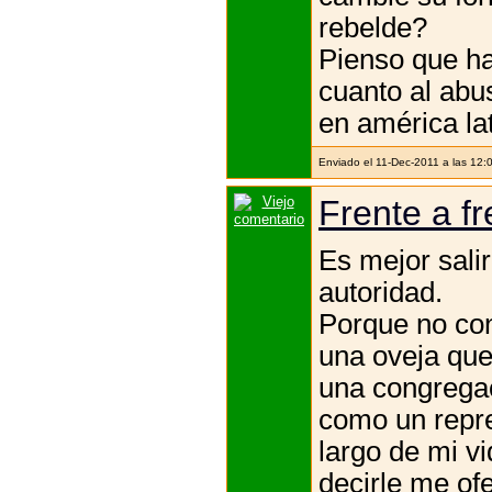
rebelde?
Pienso que ha
cuanto al abu
en américa lat
Enviado el 11-Dec-2011 a las 12:
Frente a fr
Es mejor sali
autoridad.
Porque no con
una oveja que
una congregac
como un repre
largo de mi vi
decirle me of