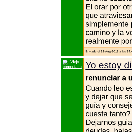
El orar por ot
que atraviesa
simplemente p
camino y la v
realmente por
Enviado el 12-Aug-2011 a las 14
Yo estoy d
renunciar a 
Cuando leo es
y dejar que s
guía y consej
cuesta tanto?
Dejarnos gui
deudas, bajas