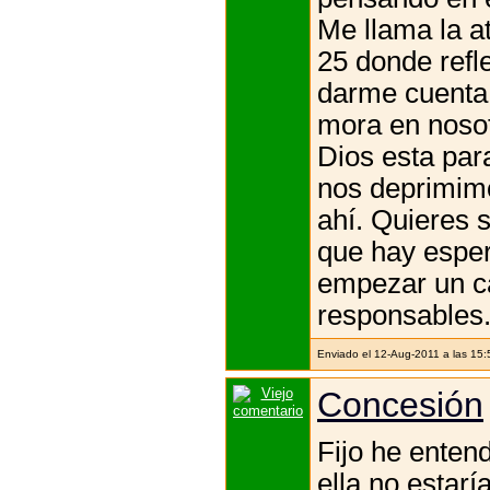
Me llama la a
25 donde refle
darme cuenta 
mora en nosot
Dios esta par
nos deprimimo
ahí. Quieres s
que hay esper
empezar un c
responsables
Enviado el 12-Aug-2011 a las 15
Concesión
Fijo he entend
ella no estarí