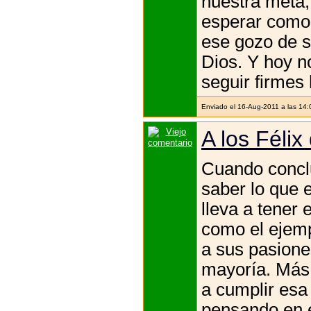
nuestra meta,
esperar como 
ese gozo de s
Dios. Y hoy n
seguir firmes h
Enviado el 16-Aug-2011 a las 14
A los Félix
Cuando conclu
saber lo que 
lleva a tener 
como el ejemp
a sus pasione
mayoría. Más 
a cumplir esa
pensando en e