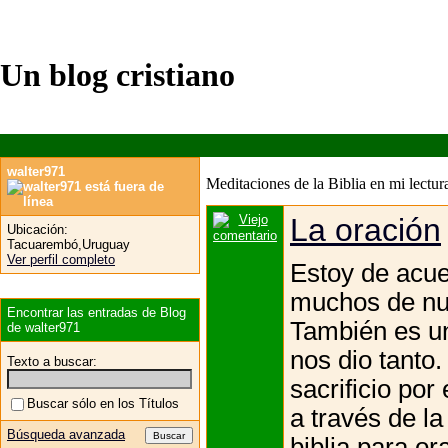
Un blog cristiano
walter971
Meditaciones de la Biblia en mi lectura
La oración
Ubicación:
Tacuarembó,Uruguay
Ver perfil completo
Estoy de acue
muchos de nue
Encontrar las entradas de Blog
También es u
de walter971
nos dio tanto.
Texto a buscar:
sacrificio po
Buscar sólo en los Títulos
a través de l
Búsqueda avanzada
biblia para or