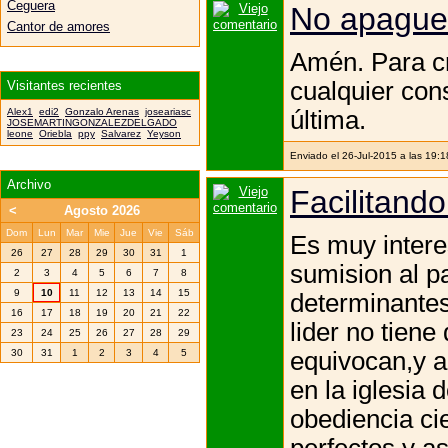
Ceguera
No apaguen
Cantor de amores
Amén. Para cr
cualquier cons
Visitantes recientes
última.
Alex1
edi2
Gonzalo Arenas
joseariasc
JOSEMARTINGONZALEZDELGADO
leone
Oriebla
ppy
Salvarez
Yeyson
Enviado el 26-Jul-2015 a las 19:
Archivo
Facilitando
<
Agosto 2026
Dom
Lun
Mar
Mie
Jue
Vie
Sáb
Es muy interes
26
27
28
29
30
31
1
sumision al p
2
3
4
5
6
7
8
9
10
11
12
13
14
15
determinantes
16
17
18
19
20
21
22
lider no tien
23
24
25
26
27
28
29
equivocan,y a
30
31
1
2
3
4
5
en la iglesia 
obediencia ci
perfectos y a