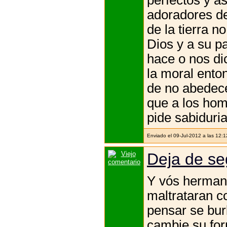
adoradores de
de la tierra n
Dios y a su p
hace o nos di
la moral ento
de no abedece
que a los homb
pide sabiduri
Enviado el 09-Jul-2012 a las 12:
Deja de se
Y vós hermano
maltrataran c
pensar se bur
cambie su for