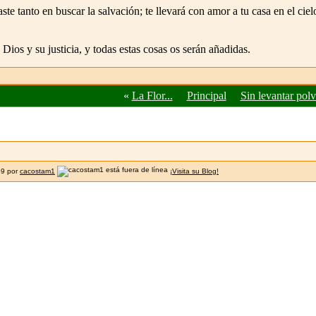
ste tanto en buscar la salvación; te llevará con amor a tu casa en el ciel
ios y su justicia, y todas estas cosas os serán añadidas.
«
La Flor...
Principal
Sin levantar polv
59 por
cacostam1
¡Visita su Blog!