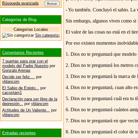
Búsqueda avanzada
- Yo también. Concluyó el sabio. La v
Categorías de Blog
Sin embargo, algunos viven como si f
Categorías Locales
El valor de las cosas no está en el t
Sin categorizar
Por eso existen momentos inolvidabl
Comentarios Recientes
1. Dios no te preguntará que modelo d
7 puertas para orar con el
2. Dios no te preguntará los metros cu
modelo del Padre Nuestro
por
Gonzalo Arenas
3. Dios no te preguntará la marca de l
Decide ser feliz....
por
yblancom
4. Dios no te preguntará, cuan alto er
El Sabio de Egipto...
por
cacostam1
5. Dios no te preguntará cuál era tu tí
Declaración para ser libre de la
depresión...
por
yblancom
6. Dios no te preguntará cuántos amig
Actitudes de Un Valiente...
por
yblancom
7. Dios no te preguntará en que vecin
8. Dios no te preguntará el color de tu
Entradas recientes