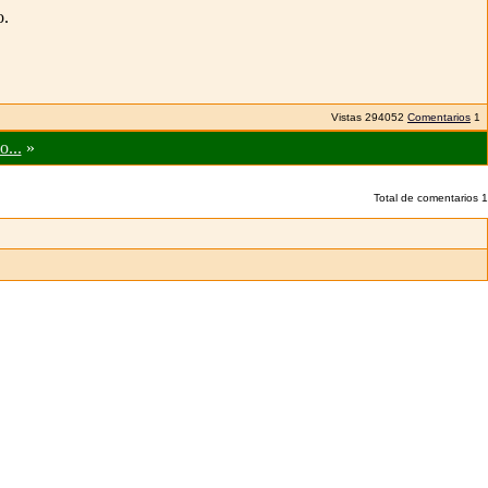
o.
Vistas
294052
Comentarios
1
o...
»
Total de comentarios
1