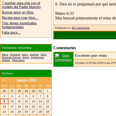
7 puertas para orar con el
9. Dios no te preguntará por qué tarda
modelo del Padre Nuestro
Buscar amor en Dios.
Mateo 6:33
Mas buscad primeramente el reino de D
Receta para criar hijos...
Tres dones espirituales
fundamentales
Publicado en
Sin categorizar
Falta poco...
Comentarios
Visitantes recientes
Alex1
AndresA
beloy
dadAito
Deby
Excelente gran relato
Gonzalo Arenas
leone
omaravzoe
Oriebla
Pibecastro
Enviado el 05-Apr-2018 a las 15:
Archivo
<
Agosto 2026
Dom
Lun
Mar
Mie
Jue
Vie
Sáb
26
27
28
29
30
31
1
2
3
4
5
6
7
8
9
10
11
12
13
14
15
16
17
18
19
20
21
22
23
24
25
26
27
28
29