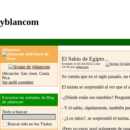
yblancom
yblancom
El Sabio de Egipto...
Enviado el 20-Jul-2012 a las
12:45 por
yblancom
Ubicación:
San José, Costa
Se cuenta que en el siglo pasado, un t
Rica
Ver perfil completo
El turista se sorprendió al ver que e
-¿Dónde están sus muebles? Preguntó 
Encontrar las entradas de Blog
de yblancom
- Y el sabio, rápidamente, también p
Texto a buscar:
- ¿Los míos?, se sorprendió el turista.
Buscar sólo en los Títulos
¡Pero yo estoy aquí solamente de pas