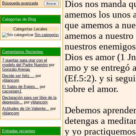
Dios nos manda qu
Búsqueda avanzada
amemos los unos a 
Categorías de Blog
que amemos a nuest
Categorías Locales
amemos a nuestro 
Sin categorizar
nuestros enemigos 
Comentarios Recientes
Dios es amor (1 Jn
7 puertas para orar con el
amo y se entregó 
modelo del Padre Nuestro
por
Gonzalo Arenas
(Ef.5:2). y si se
Decide ser feliz....
por
yblancom
sobre el amor.
El Sabio de Egipto...
por
cacostam1
Declaración para ser libre de la
depresión...
por
yblancom
Debemos aprender 
Actitudes de Un Valiente...
por
yblancom
detengas a meditar
y yo practiquemos,
Entradas recientes