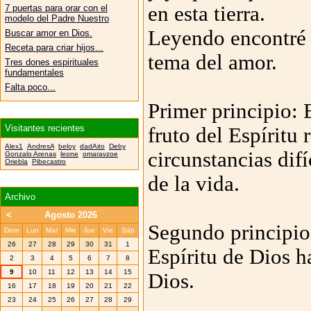
en esta tierra.
7 puertas para orar con el
modelo del Padre Nuestro
Leyendo encontré 
Buscar amor en Dios.
Receta para criar hijos...
tema del amor.
Tres dones espirituales
fundamentales
Falta poco...
Primer principio: 
Visitantes recientes
fruto del Espíritu 
Alex1
AndresA
beloy
dadAito
Deby
circunstancias difí
Gonzalo Arenas
leone
omaravzoe
Oriebla
Pibecastro
de la vida.
Archivo
<
Agosto 2026
Segundo principio:
Dom
Lun
Mar
Mie
Jue
Vie
Sáb
26
27
28
29
30
31
1
Espíritu de Dios h
2
3
4
5
6
7
8
9
10
11
12
13
14
15
Dios.
16
17
18
19
20
21
22
23
24
25
26
27
28
29