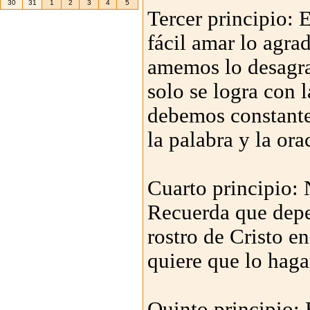
30
31
1
2
3
4
5
Tercer principio: 
fácil amar lo agra
amemos lo desagr
solo se logra con 
debemos constante
la palabra y la ora
Cuarto principio:
Recuerda que depe
rostro de Cristo e
quiere que lo hag
Quinto principio: