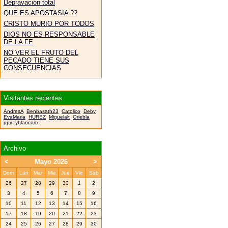
Depravación total
QUE ES APOSTASIA ??
CRISTO MURIO POR TODOS
DIOS NO ES RESPONSABLE
DE LA FE
NO VER EL FRUTO DEL
PECADO TIENE SUS
CONSECUENCIAS
Visitantes recientes
AndresA
Benbasath23
Catolico
Deby
EvaMaria
HURSZ
Miguelalt
Oriebla
ppy
yblancom
Archivo
<
Mayo 2026
>
Dom
Lun
Mar
Mie
Jue
Vie
Sáb
26
27
28
29
30
1
2
3
4
5
6
7
8
9
10
11
12
13
14
15
16
17
18
19
20
21
22
23
24
25
26
27
28
29
30