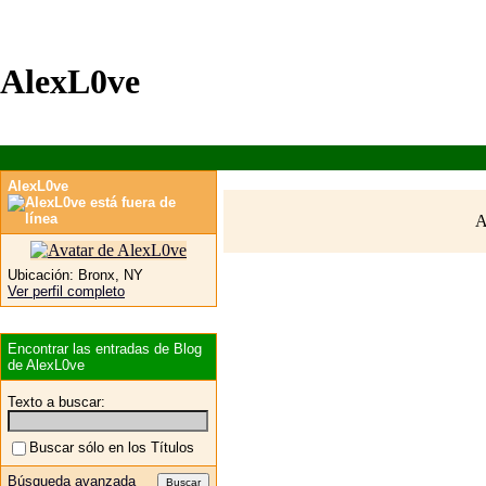
AlexL0ve
AlexL0ve
A
Ubicación:
Bronx, NY
Ver perfil completo
Encontrar las entradas de Blog
de AlexL0ve
Texto a buscar:
Buscar sólo en los Títulos
Búsqueda avanzada