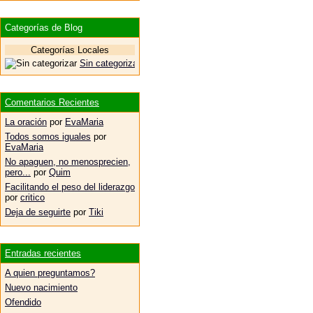
Categorías de Blog
Categorías Locales
Sin categorizar
Comentarios Recientes
La oración
por
EvaMaria
Todos somos iguales
por
EvaMaria
No apaguen, no menosprecien,
pero...
por
Quim
Facilitando el peso del liderazgo
por
critico
Deja de seguirte
por
Tiki
Entradas recientes
A quien preguntamos?
Nuevo nacimiento
Ofendido