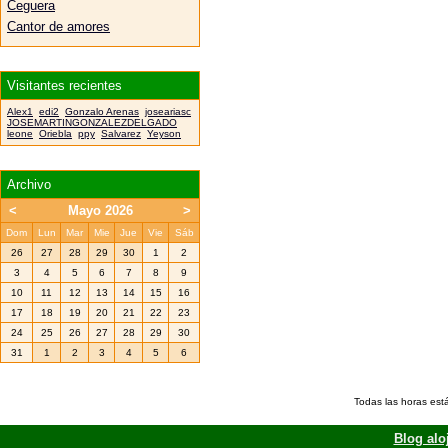
Ceguera
Cantor de amores
Visitantes recientes
Alex1
edi2
Gonzalo Arenas
joseariasc
JOSEMARTINGONZALEZDELGADO
leone
Oriebla
ppy
Salvarez
Yeyson
Archivo
<
Mayo 2026
>
Dom
Lun
Mar
Mie
Jue
Vie
Sáb
26
27
28
29
30
1
2
3
4
5
6
7
8
9
10
11
12
13
14
15
16
17
18
19
20
21
22
23
24
25
26
27
28
29
30
31
1
2
3
4
5
6
Todas las horas est
Blog alo