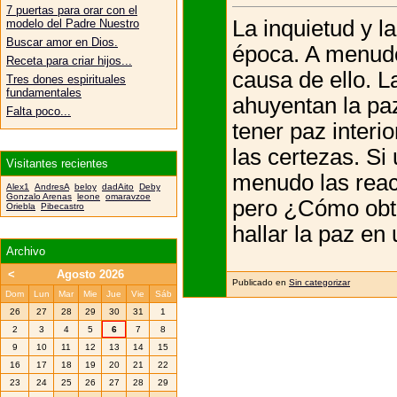
7 puertas para orar con el
La inquietud y 
modelo del Padre Nuestro
Buscar amor en Dios.
época. A menudo
Receta para criar hijos...
causa de ello. 
Tres dones espirituales
fundamentales
ahuyentan la pa
Falta poco...
tener paz interi
las certezas. Si
Visitantes recientes
menudo las reac
Alex1
AndresA
beloy
dadAito
Deby
Gonzalo Arenas
leone
omaravzoe
pero ¿Cómo obte
Oriebla
Pibecastro
hallar la paz en
Archivo
<
Agosto 2026
Publicado en
Sin categorizar
Dom
Lun
Mar
Mie
Jue
Vie
Sáb
26
27
28
29
30
31
1
2
3
4
5
6
7
8
9
10
11
12
13
14
15
16
17
18
19
20
21
22
23
24
25
26
27
28
29