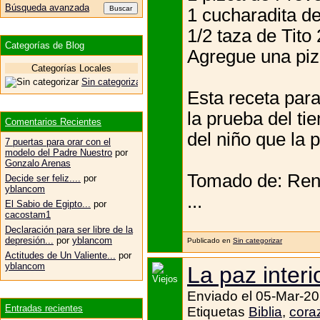
Búsqueda avanzada
1 cucharadita de
1/2 taza de Tito 
Categorías de Blog
Agregue una piz
Categorías Locales
Sin categorizar
Esta receta para
la prueba del ti
Comentarios Recientes
del niño que la 
7 puertas para orar con el
modelo del Padre Nuestro
por
Gonzalo Arenas
Tomado de: Renu
Decide ser feliz....
por
yblancom
...
El Sabio de Egipto...
por
cacostam1
Declaración para ser libre de la
depresión...
por
yblancom
Publicado en
Sin categorizar
Actitudes de Un Valiente...
por
yblancom
La paz interio
Enviado el 05-Mar-20
Entradas recientes
Etiquetas
Biblia
,
cora