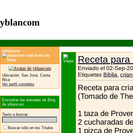
yblancom
yblancom
Receta para c
Enviado el 02-Sep-20
Etiquetas
Biblia
,
cria
Ubicación:
San José, Costa
Rica
Ver perfil completo
Receta para cria
(Tomado de The 
Encontrar las entradas de Blog
de yblancom
1 taza de Prover
Texto a buscar:
2 cucharadas de
Buscar sólo en los Títulos
1 pizca de Prov