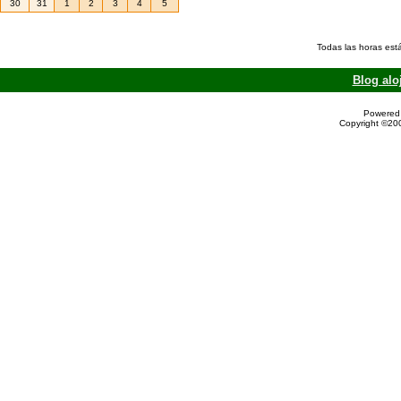
30
31
1
2
3
4
5
Todas las horas est
Blog alo
Powered 
Copyright ©200