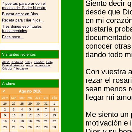
Siento decir q
7 puertas para orar con el
modelo del Padre Nuestro
desde que Dios
Buscar amor en Dios.
en mi corazón
Receta para criar hijos...
Tres dones espirituales
gustaría prob
fundamentales
documentado
Falta poco...
conocer otras
dando todo mi
Visitantes recientes
Alex1
AndresA
beloy
dadAito
Deby
Gonzalo Arenas
leone
omaravzoe
Oriebla
Pibecastro
Con vuestra 
rezar el rosar
Archivo
sean menos re
<
Agosto 2026
llegar mi amor
Dom
Lun
Mar
Mie
Jue
Vie
Sáb
26
27
28
29
30
31
1
2
3
4
5
6
7
8
Me siento un 
9
10
11
12
13
14
15
motivación e 
16
17
18
19
20
21
22
23
24
25
26
27
28
29
Dios y su ben