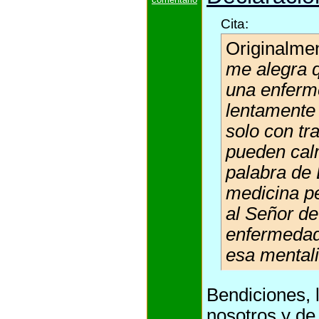
Cita:
Originalme
me alegra q
una enferm
lentamente 
solo con tr
pueden calm
palabra de 
medicina pe
al Señor de
enfermedad
esa mentali
Bendiciones, 
nosotros y d