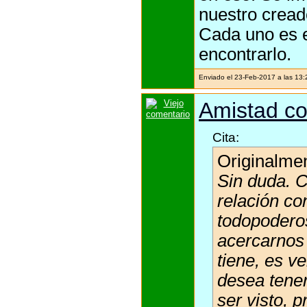
nuestro cread
Cada uno es e
encontrarlo.
Enviado el 23-Feb-2017 a las 13
Amistad co
Cita:
Originalme
Sin duda. C
relación co
todopoderos
acercarnos 
tiene, es v
desea tene
ser visto,