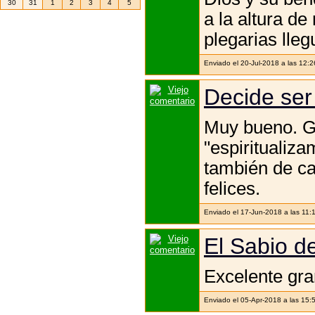
30
31
1
2
3
4
5
a la altura de
plegarias lle
Enviado el 20-Jul-2018 a las 12:
Decide ser f
Muy bueno. Gr
"espiritualiz
también de ca
felices.
Enviado el 17-Jun-2018 a las 11:
El Sabio de
Excelente gra
Enviado el 05-Apr-2018 a las 15: