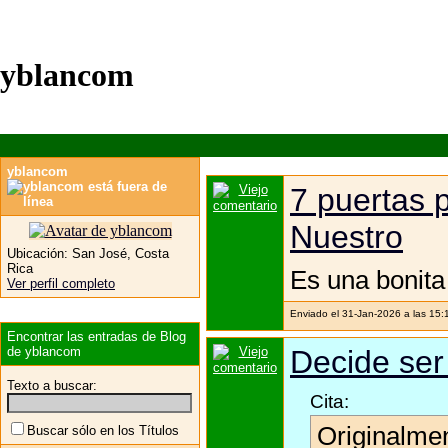
yblancom
yblancom
7 puertas 
Nuestro
Ubicación:
San José, Costa
Rica
Es una bonita 
Ver perfil completo
Enviado el 31-Jan-2026 a las 15:
Encontrar las entradas de Blog
de yblancom
Decide ser f
Texto a buscar:
Cita:
Originalme
Buscar sólo en los Títulos