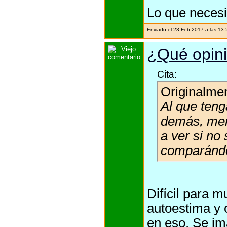
Lo que necesi
Enviado el 23-Feb-2017 a las 13
¿Qué opini
Cita:
Originalme
Al que ten
demás, men
a ver si no
comparándo
Difícil para m
autoestima y 
en eso. Se im