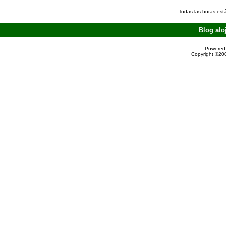
Todas las horas est
Blog alo
Powered 
Copyright ©200