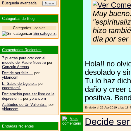
Búsqueda avanzada
Muy bueno. 
Categorías de Blog
"espiritual
Categorías Locales
hizo tambi
Sin categorizar
día por ser 
Comentarios Recientes
7 puertas para orar con el
Hola!! no olv
modelo del Padre Nuestro
por
Gonzalo Arenas
desolado y sin
Decide ser feliz....
por
yblancom
Tu lo haz dic
El Sabio de Egipto...
por
daño y creer 
cacostam1
Declaración para ser libre de la
positiva. Bend
depresión...
por
yblancom
Actitudes de Un Valiente...
por
Enviado el 22-Apr-2019 a las 18:
yblancom
Decide ser f
Entradas recientes