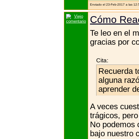
Enviado el 23-Feb-2017 a las 12
Cómo Rea
Te leo en el 
gracias por co
Cita:
Recuerda to
alguna razó
aprender de
A veces cuest
trágicos, per
No podemos co
bajo nuestro 