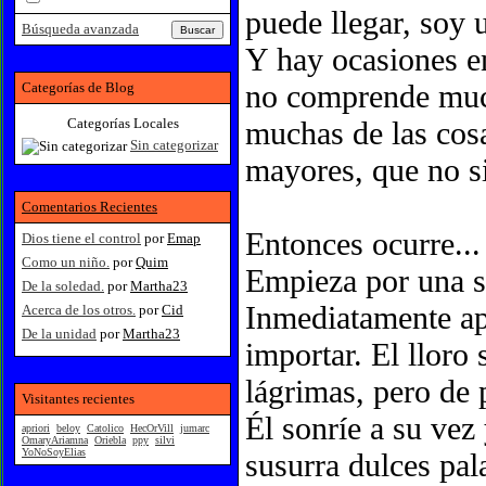
puede llegar, soy 
Búsqueda avanzada
Y hay ocasiones en
no comprende much
Categorías de Blog
Categorías Locales
muchas de las cos
Sin categorizar
mayores, que no s
Comentarios Recientes
Entonces ocurre...
Dios tiene el control
por
Emap
Como un niño.
por
Quim
Empieza por una se
De la soledad.
por
Martha23
Inmediatamente ap
Acerca de los otros.
por
Cid
De la unidad
por
Martha23
importar. El lloro
lágrimas, pero de 
Visitantes recientes
Él sonríe a su vez 
apriori
beloy
Catolico
HecOrVill
jumarc
OmaryAriamna
Oriebla
ppy
silvi
YoNoSoyElias
susurra dulces pala