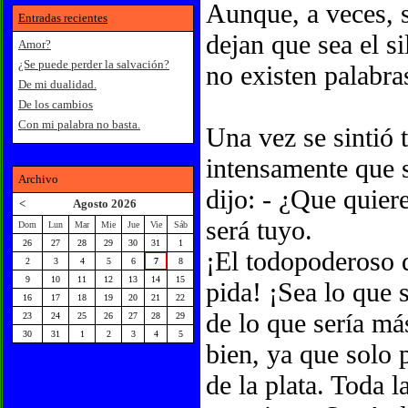
Aunque, a veces, s
Entradas recientes
dejan que sea el si
Amor?
¿Se puede perder la salvación?
no existen palabra
De mi dualidad.
De los cambios
Con mi palabra no basta.
Una vez se sintió 
intensamente que 
Archivo
dijo: - ¿Que quie
<
Agosto 2026
será tuyo.
Dom
Lun
Mar
Mie
Jue
Vie
Sáb
26
27
28
29
30
31
1
¡El todopoderoso 
2
3
4
5
6
7
8
9
10
11
12
13
14
15
pida! ¡Sea lo que 
16
17
18
19
20
21
22
de lo que sería m
23
24
25
26
27
28
29
30
31
1
2
3
4
5
bien, ya que solo 
de la plata. Toda 