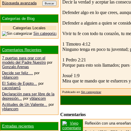
Decir la verdad y aceptar las consecu
Búsqueda avanzada
Defender algo en lo que crees, aunque 
Categorías de Blog
Defender a alguien a quien se consid
Categorías Locales
Vivir tu fe con todo tu corazón, tu men
Sin categorizar
1 Timoteo 4:12
Ninguno tenga en poco tu juventud; pe
Comentarios Recientes
7 puertas para orar con el
1 Pedro 2:21
modelo del Padre Nuestro
por
Porque para esto sois llamados; pues
Gonzalo Arenas
Decide ser feliz....
por
Josué 1:9
yblancom
Mira que te mando que te esfuerces y
El Sabio de Egipto...
por
cacostam1
Publicado en
Sin categorizar
Declaración para ser libre de la
depresión...
por
yblancom
Actitudes de Un Valiente...
por
yblancom
Comentarios
Reflexión con una enseñanz
Entradas recientes