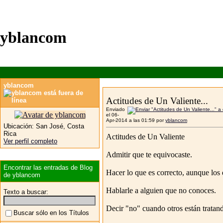
yblancom
yblancom
Actitudes de Un Valiente...
Enviado
el 06-
Apr-2014 a las 01:59 por
yblancom
Ubicación:
San José, Costa
Rica
Actitudes de Un Valiente
Ver perfil completo
Admitir que te equivocaste.
Encontrar las entradas de Blog
Hacer lo que es correcto, aunque los
de yblancom
Hablarle a alguien que no conoces.
Texto a buscar:
Decir "no" cuando otros están tratan
Buscar sólo en los Títulos