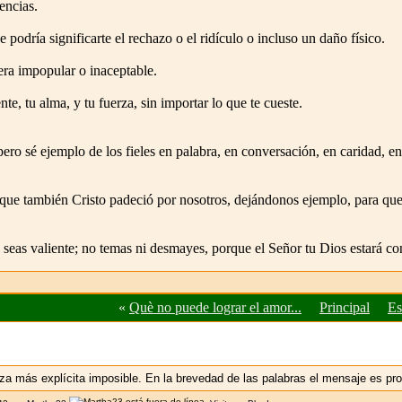
encias.
podría significarte el rechazo o el ridículo o incluso un daño físico.
era impopular o inaceptable.
te, tu alma, y tu fuerza, sin importar lo que te cueste.
ro sé ejemplo de los fieles en palabra, en conversación, en caridad, en e
 que también Cristo padeció por nosotros, dejándonos ejemplo, para que 
 seas valiente; no temas ni desmayes, porque el Señor tu Dios estará c
«
Què no puede lograr el amor...
Principal
Es
a más explícita imposible. En la brevedad de las palabras el mensaje es pro