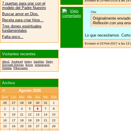
Enviado el 20-Nov-2016 a las 19
7 puertas para orar con el
modelo del Padre Nuestro
Cita:
Buscar amor en Dios.
Originalmente enviado
Receta para criar hijos...
Reflexión con una ens
Tres dones espirituales
fundamentales
Lo que necesitamos. Corto 
Falta poco...
Enviado el 23-Feb-2017 a las 13
Visitantes recientes
Alex1
AndresA
beloy
dadAito
Deby
Gonzalo Arenas
leone
omaravzoe
Oriebla
Pibecastro
Archivo
<
Agosto 2026
Dom
Lun
Mar
Mie
Jue
Vie
Sáb
26
27
28
29
30
31
1
2
3
4
5
6
7
8
9
10
11
12
13
14
15
16
17
18
19
20
21
22
23
24
25
26
27
28
29