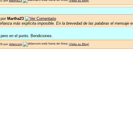
:42 por
Martha23
¡Visita su Blog!
 por
Martha23
eñanza más explícita imposible. En la brevedad de las palabras el mensaje e
pero en el punto. Bendiciones.
:29 por
yblancom
¡Visita su Blog!