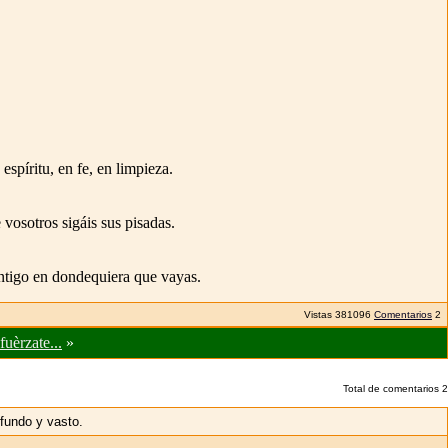
spíritu, en fe, en limpieza.
vosotros sigáis sus pisadas.
ontigo en dondequiera que vayas.
Vistas
381096
Comentarios
2
fuèrzate...
»
Total de comentarios
2
fundo y vasto.