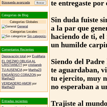
te entregaste por
Búsqueda avanzada
Categorías de Blog
Sin duda fuiste s
Categorías Globales
a la par que gene
General
Categorías Locales
haciendo de ti, el
Sin categorizar
un humilde carpi
Comentarios Recientes
Depravación total
por
EvaMaria
Siendo del Padre
EL DIEZMO OBLIGA AL
CRISTIANO??
por
cristianob
te aguardaban, vi
TU AUSENCIA
por
Martha23
ENGAÑOSO CORAZON
por
tu ejercito, muy
Martha23
VERDADERO AMOR
por
no esperaban a u
Martha23
Entradas recientes
Trajiste al mundo