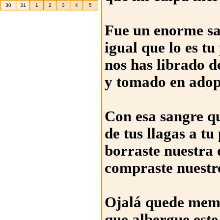
30
31
1
2
3
4
5
Fue un enorme sa
igual que lo es t
nos has librado de
y tomado en ado
Con esa sangre q
de tus llagas a tu
borraste nuestra 
compraste nuestr
Ojalá quede mem
que albergue est