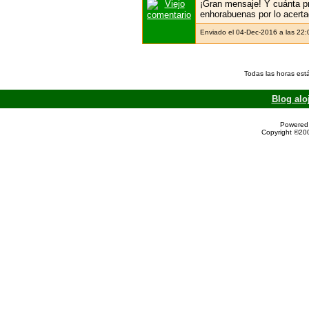
¡Gran mensaje! Y cuánta p
enhorabuenas por lo acertad
Enviado el 04-Dec-2016 a las 22
Todas las horas est
Blog alo
Powered 
Copyright ©200