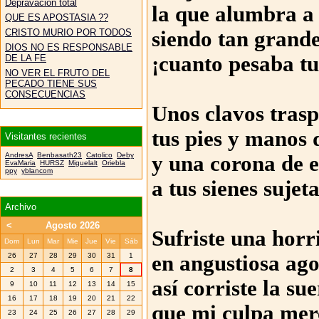
Depravación total
la que alumbra a
QUE ES APOSTASIA ??
CRISTO MURIO POR TODOS
siendo tan grand
DIOS NO ES RESPONSABLE
¡cuanto pesaba tu
DE LA FE
NO VER EL FRUTO DEL
PECADO TIENE SUS
CONSECUENCIAS
Unos clavos tras
tus pies y manos 
Visitantes recientes
AndresA
Benbasath23
Catolico
Deby
y una corona de 
EvaMaria
HURSZ
Miguelalt
Oriebla
ppy
yblancom
a tus sienes sujet
Archivo
<
Agosto 2026
Sufriste una horr
Dom
Lun
Mar
Mie
Jue
Vie
Sáb
26
27
28
29
30
31
1
en angustiosa ag
2
3
4
5
6
7
8
así corriste la sue
9
10
11
12
13
14
15
16
17
18
19
20
21
22
que mi culpa mer
23
24
25
26
27
28
29