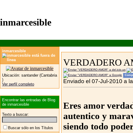
inmarcesible
inmarcesible
VERDADERO A
Ubicación:
santander (Cantabria
Compa
)
Enviado el 07-Jul-2010 a l
Ver perfil completo
Encontrar las entradas de Blog
Eres amor verda
de inmarcesible
autentico y marav
Texto a buscar:
siendo todo pode
Buscar sólo en los Títulos