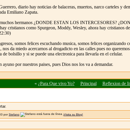
uerrero, diario hay noticias de balaceras, muertos, narco carteles y 
ada Emiliano Zapata.
 hecho a muchos hermanos ¿DONDE ESTAN LOS INTERCESORES?
istianos como Spurgeon, Moddy, Wesley, ahora hay cristianos de men
22:30)
resos, somos felices escuchando musica, somos felices organizando co
a, nos da miedo acercarnos al drogadicto en las calles pues no queremos
de bolsillo y si se puede una electronica para llevarla en el celular.
ayuno por nuestros paises, pues Dios nos los va a demandar.
«
¿Para Que vivo Yo?
Principal
Reflexion de I
tar.
:03 por
Stefano
¡Visita su Blog!