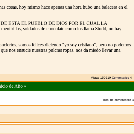
demas cosas, hoy mismo hace apenas una hora hubo una balacera en el
 ¿DONDE ESTA EL PUEBLO DE DIOS POR EL CUAL LA
tirillas, soldados de chocolate como los llama Studd, no hay
nciertos, somos felices diciendo "yo soy cristiano", pero no podemos
 que nos ensucie nuestras pulcras ropas, nos da miedo llevar una
Vistas
150619
Comentarios
4
nicio de Año
»
Total de comentarios
4