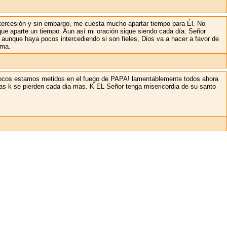
tercesión y sin embargo, me cuesta mucho apartar tiempo para Él. No
que aparte un tiempo. Aun así mi oración sique siendo cada día: Señor
 aunque haya pocos intercediendo si son fieles, Dios va a hacer a favor de
ama.
ocos estamos metidos en el fuego de PAPA! lamentablemente todos ahora
lmas k se pierden cada dia mas. K EL Señor tenga misericordia de su santo