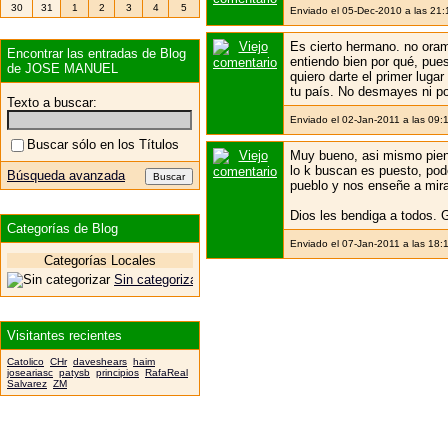
30
31
1
2
3
4
5
Enviado el 05-Dec-2010 a las 21
Es cierto hermano. no ora
Encontrar las entradas de Blog
entiendo bien por qué, pue
de JOSE MANUEL
quiero darte el primer lug
tu país. No desmayes ni po
Texto a buscar:
Enviado el 02-Jan-2011 a las 09:
Buscar sólo en los Títulos
Muy bueno, asi mismo pien
lo k buscan es puesto, pod
Búsqueda avanzada
pueblo y nos enseñe a mira
Dios les bendiga a todos. Gr
Categorías de Blog
Enviado el 07-Jan-2011 a las 18:
Categorías Locales
Sin categorizar
Visitantes recientes
Catolico
CHr
daveshears
haim
joseariasc
patysb
principios
RafaReal
Salvarez
ZM