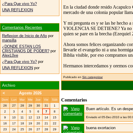
¿Para Que vivo Yo?
En la ciudad donde resido Acapulco G
UNA REFLEXION
mercado de una colonia popular llam
Y mi pregunta es y se las he
Comentarios Recientes
VIOLENCIA SE DETIENE? Ya no hay cr
quien se pare en la brecha (Ezequiel 
Reflexion de Inicio de Año
por
mansilla
Ahora somos felices organizando cong
¿DONDE ESTAN LOS
llevarle el evangelio ni a una hormig
CRISTIANOS DE PODER?
por
Biblia visible, por eso compramos una 
AlexL0ve
¿Para Que vivo Yo?
por
Hermanos intercedamos y oremos con 
UNA REFLEXION
por
Publicado en
Sin categorizar
Archivo
<
Agosto 2026
Comentarios
Dom
Lun
Mar
Mie
Jue
Vie
Sáb
26
27
28
29
30
31
1
Buen artículo. Es un desper
2
3
4
5
6
7
8
Enviado el 05-Dec-2010 a las 00
9
10
11
12
13
14
15
16
17
18
19
20
21
22
buena exortacion
23
24
25
26
27
28
29