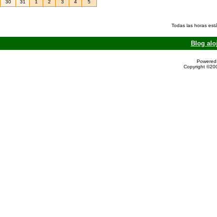
30
31
1
2
3
4
5
Todas las horas est
Blog alo
Powered 
Copyright ©200