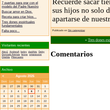
Recuerde sacar tie
7 puertas para orar con el
modelo del Padre Nuestro
sus hijos no solo 
Buscar amor en Dios.
apartarse de nuest
Receta para criar hijos...
Tres dones espirituales
fundamentales
Falta poco...
Publicado en
Sin categorizar
«
Tres dones esp
Visitantes recientes
Comentarios
Alex1
AndresA
beloy
dadAito
Deby
Gonzalo Arenas
leone
omaravzoe
Oriebla
Pibecastro
Archivo
<
Agosto 2026
Dom
Lun
Mar
Mie
Jue
Vie
Sáb
26
27
28
29
30
31
1
2
3
4
5
6
7
8
9
10
11
12
13
14
15
16
17
18
19
20
21
22
23
24
25
26
27
28
29