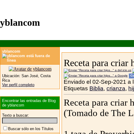
yblancom
yblancom
Receta para criar h
Ubicación:
San José, Costa
Co
Rica
Enviado el 02-Sep-2021 a 
Ver perfil completo
Etiquetas
Biblia
,
crianza
,
hi
Receta para criar h
Encontrar las entradas de Blog
de yblancom
(Tomado de The Li
Texto a buscar:
Buscar sólo en los Títulos
1 taza de Proverbi