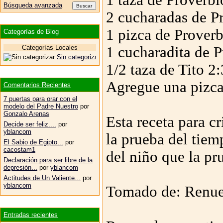
Búsqueda avanzada
2 cucharadas de P
1 pizca de Prover
Categorías de Blog
Categorías Locales
1 cucharadita de P
Sin categorizar
1/2 taza de Tito 2:
Agregue una pizca
Comentarios Recientes
7 puertas para orar con el
modelo del Padre Nuestro
por
Gonzalo Arenas
Esta receta para c
Decide ser feliz....
por
yblancom
la prueba del tiem
El Sabio de Egipto...
por
cacostam1
del niño que la pr
Declaración para ser libre de la
depresión...
por
yblancom
Actitudes de Un Valiente...
por
yblancom
Tomado de: Renue
Entradas recientes