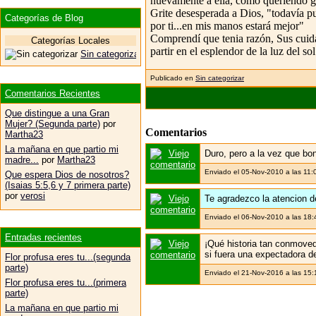
nuevamente a ella, como queriendo gua
Grite desesperada a Dios, "todavía pu
Categorías de Blog
por ti...en mis manos estará mejor"
Comprendí que tenia razón, Sus cuidad
Categorías Locales
partir en el esplendor de la luz del s
Sin categorizar
Publicado en
Sin categorizar
Comentarios Recientes
Que distingue a una Gran
Mujer? (Segunda parte)
por
Comentarios
Martha23
La mañana en que partio mi
Duro, pero a la vez que bon
madre...
por
Martha23
Enviado el 05-Nov-2010 a las 11:
Que espera Dios de nosotros?
(Isaias 5:5,6 y 7 primera parte)
por
verosi
Te agradezco la atencion d
Enviado el 06-Nov-2010 a las 18
Entradas recientes
¡Qué historia tan conmoved
si fuera una expectadora d
Flor profusa eres tu...(segunda
parte)
Enviado el 21-Nov-2016 a las 15
Flor profusa eres tu...(primera
parte)
La mañana en que partio mi