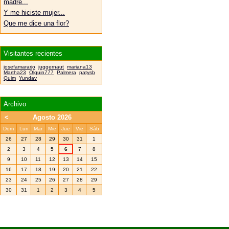
madre...
Y me hiciste mujer...
Que me dice una flor?
Visitantes recientes
josefamararjo
juggernaut
mariana13
Martha23
Olguin777
Palmera
patysb
Quim
Yundav
Archivo
<
Agosto 2026
Dom
Lun
Mar
Mie
Jue
Vie
Sáb
26
27
28
29
30
31
1
2
3
4
5
6
7
8
9
10
11
12
13
14
15
16
17
18
19
20
21
22
23
24
25
26
27
28
29
30
31
1
2
3
4
5