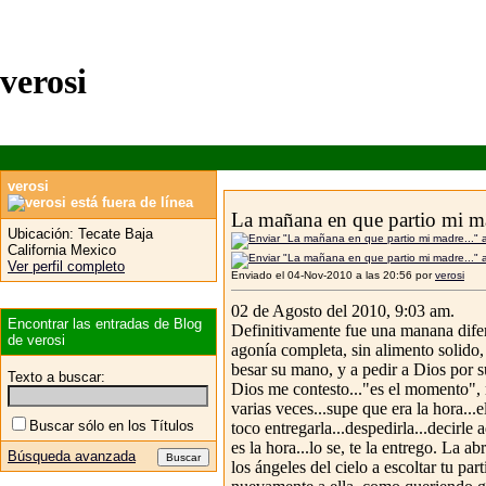
verosi
verosi
La mañana en que partio mi ma
Ubicación:
Tecate Baja
California Mexico
Ver perfil completo
Enviado el 04-Nov-2010 a las 20:56 por
verosi
02 de Agosto del 2010, 9:03 am.
Encontrar las entradas de Blog
Definitivamente fue una manana difere
de verosi
agonía completa, sin alimento solido, 
besar su mano, y a pedir a Dios por s
Texto a buscar:
Dios me contesto..."es el momento", m
varias veces...supe que era la hora...
Buscar sólo en los Títulos
toco entregarla...despedirla...decirle
es la hora...lo se, te la entrego. La
Búsqueda avanzada
los ángeles del cielo a escoltar tu pa