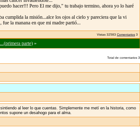
o mas cáncer invadiéndote..."
puedo hacer!!! Pero El me dijo," tu trabajo termino, ahora yo lo haré
cumplida la misión...alce los ojos al cielo y pareciera que la vi
n, fue la manana en que mi madre partió...
Vistas
32583
Comentarios
3
...(primera parte)
»
Total de comentarios
3
intiendo al leer lo que cuentas. Simplemente me metí en la historia, como
mentos supone un desahogo para el alma.