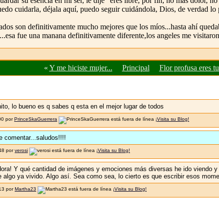
rdar su esencia en mi ser, le dije "eres libre, por fin, no mas dolor, n
edo cuidarla, déjala aquí, puedo seguir cuidándola, Dios, de verdad lo 
os son definitivamente mucho mejores que los míos...hasta ahí quedaba 
ol...esa fue una manana definitivamente diferente,los angeles me visitaro
«
Y me hiciste mujer...
Principal
Flor profusa eres tu
ito, lo bueno es q sabes q esta en el mejor lugar de todos
00 por
PrinceSkaGuerrera
¡Visita su Blog!
e comentar...saludos!!!!
:48 por
verosi
¡Visita su Blog!
ora! Y qué cantidad de imágenes y emociones más diversas he ido viendo y s
e algo ya vivido. Algo así. Sea como sea, lo cierto es que escribir esos mo
:13 por
Martha23
¡Visita su Blog!