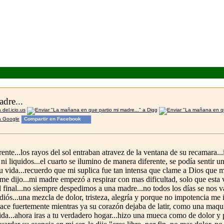
dre...
Compartir en Facebook
nte...los rayos del sol entraban atravez de la ventana de su recamara...i
ni liquidos...el cuarto se ilumino de manera diferente, se podía sentir u
u vida...recuerdo que mi suplica fue tan intensa que clame a Dios que me
e dijo...mi madre empezó a respirar con mas dificultad, solo que esta 
el final...no siempre despedimos a una madre...no todos los días se nos 
 adiós...una mezcla de dolor, tristeza, alegría y porque no impotencia me 
 abrace fuertemente mientras ya su corazón dejaba de latir, como una maqu
rtida...ahora iras a tu verdadero hogar...hizo una mueca como de dolor y