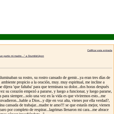
Calificar esta entrada
luminaban su rostro, su rostro cansado de gemir...ya eran tres días de
n ambiente propicio a la oración, muy. muy espiritual, me incline a
 dijera 'que faltaba' para que terminara su dolor...dos horas después
vez su corazón empezó a pararse, y luego a funcionar, y luego pararse,
va para siempre...solo una vez en la vida es que viviremos esto...me
invadieron...hable a Dios...y dije en voz alta, vienes por ella verdad?,
ina cansada de trabajar...madre te amo!!! se que estarás mejor, vienen
 paro por completo de respirar...lagrimas llenaron mi cara...me abrace