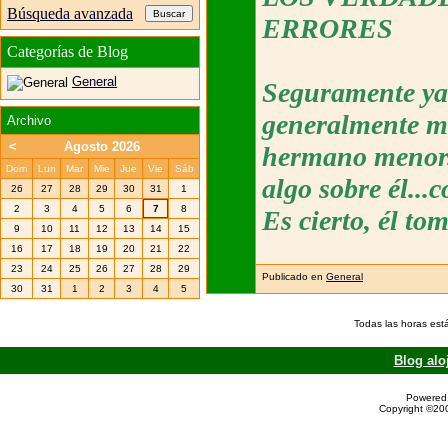
Búsqueda avanzada
ERRORES
Categorías de Blog
General
Seguramente ya 
generalmente más
Archivo
<
Agosto 2026
hermano menor.
Dom
Lun
Mar
Mie
Jue
Vie
Sáb
algo sobre él..
26
27
28
29
30
31
1
2
3
4
5
6
7
8
Es cierto, él to
9
10
11
12
13
14
15
16
17
18
19
20
21
22
23
24
25
26
27
28
29
Publicado en
General
30
31
1
2
3
4
5
Todas las horas est
Blog alo
Powered 
Copyright ©200