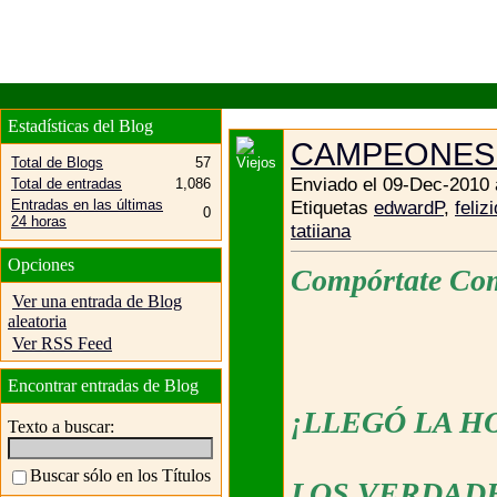
Estadísticas del Blog
CAMPEONES (
Total de Blogs
57
Enviado el 09-Dec-2010 
Total de entradas
1,086
Entradas en las últimas
Etiquetas
edwardP
,
feliz
0
24 horas
tatiiana
Opciones
Compórtate Co
Ver una entrada de Blog
aleatoria
Ver RSS Feed
Encontrar entradas de Blog
¡LLEGÓ LA H
Texto a buscar:
Buscar sólo en los Títulos
LOS VERDAD