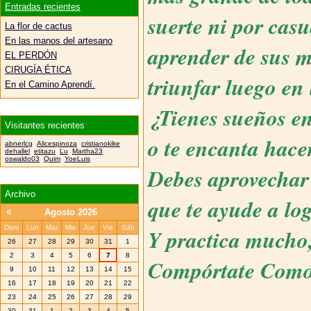
Entradas recientes
suerte ni por cas
La flor de cactus
En las manos del artesano
aprender de sus m
EL PERDÓN
CIRUGÍA ÉTICA
triunfar luego en 
En el Camino Aprendí.
¿Tienes sueños en
Visitantes recientes
o te encanta hace
abnerlcg
Alicespinoza
cristianokike
dehallel
etitazu
Lu
Martha23
oswaldo03
Quim
YoeLuis
Debes aprovechar 
Archivo
que te ayude a lo
<
Agosto 2026
Dom
Lun
Mar
Mie
Jue
Vie
Sáb
Y practica mucho
26
27
28
29
30
31
1
2
3
4
5
6
7
8
Compórtate Com
9
10
11
12
13
14
15
16
17
18
19
20
21
22
23
24
25
26
27
28
29
30
31
1
2
3
4
5