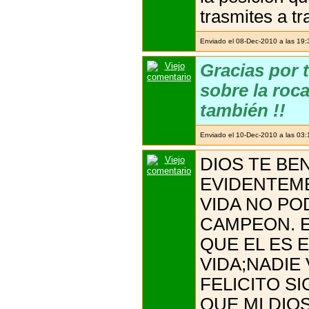
trasmites a tr
Enviado el 08-Dec-2010 a las 19
Gracias por 
sobre la roc
también !!
Enviado el 10-Dec-2010 a las 03
DIOS TE BE
EVIDENTEME
VIDA NO P
CAMPEON. E
QUE EL ES E
VIDA;NADIE 
FELICITO S
QUE MI DIO