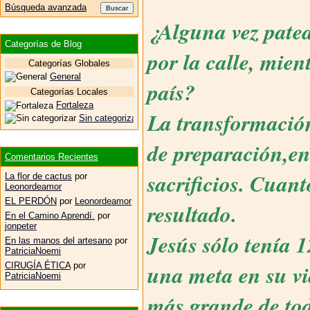
Búsqueda avanzada
¿Alguna vez patea
Categorías de Blog
por la calle, mie
Categorías Globales
General
país?
Categorías Locales
Fortaleza
La transformación
Sin categorizar
de preparación,e
Comentarios Recientes
sacrificios. Cuant
La flor de cactus
por
Leonordeamor
EL PERDÓN
por
Leonordeamor
resultado.
En el Camino Aprendí.
por
jonpeter
Jesús sólo tenía 
En las manos del artesano
por
PatriciaNoemi
una meta en su vi
CIRUGÍA ÉTICA
por
PatriciaNoemi
más grande de todo