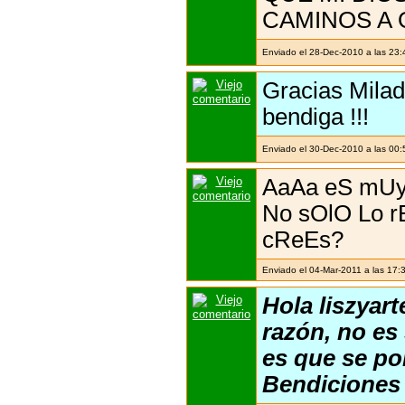
CAMINOS A 
Enviado el 28-Dec-2010 a las 23
Gracias Milady
bendiga !!!
Enviado el 30-Dec-2010 a las 00
AaAa eS mUy
No sOlO Lo 
cReEs?
Enviado el 04-Mar-2011 a las 17:34
Hola liszyart
razón, no es 
es que se pon
Bendiciones 