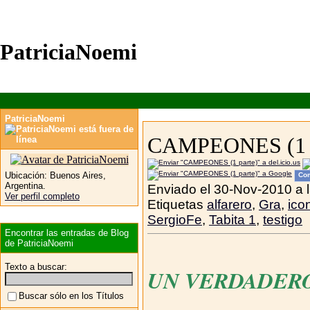
PatriciaNoemi
PatriciaNoemi
CAMPEONES (1 p
Ubicación:
Buenos Aires,
Com
Argentina.
Enviado el 30-Nov-2010 a 
Ver perfil completo
Etiquetas
alfarero
,
Gra
,
ico
SergioFe
,
Tabita 1
,
testigo
Encontrar las entradas de Blog
de PatriciaNoemi
Texto a buscar:
UN VERDADERO
Buscar sólo en los Títulos