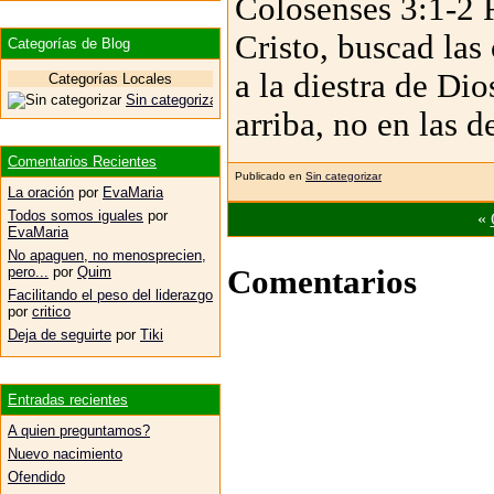
Colosenses 3:1-2 
Cristo, buscad las
Categorías de Blog
a la diestra de Dio
Categorías Locales
Sin categorizar
arriba, no en las de
Comentarios Recientes
Publicado en
Sin categorizar
La oración
por
EvaMaria
Todos somos iguales
por
«
EvaMaria
No apaguen, no menosprecien,
Comentarios
pero...
por
Quim
Facilitando el peso del liderazgo
por
critico
Deja de seguirte
por
Tiki
Entradas recientes
A quien preguntamos?
Nuevo nacimiento
Ofendido