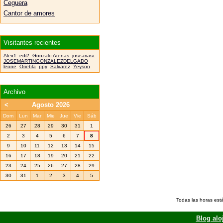
Ceguera
Cantor de amores
Visitantes recientes
Alex1
edi2
Gonzalo Arenas
joseariasc
JOSEMARTINGONZALEZDELGADO
leone
Oriebla
ppy
Salvarez
Yeyson
Archivo
<
Agosto 2026
Dom
Lun
Mar
Mie
Jue
Vie
Sáb
26
27
28
29
30
31
1
2
3
4
5
6
7
8
9
10
11
12
13
14
15
16
17
18
19
20
21
22
23
24
25
26
27
28
29
30
31
1
2
3
4
5
Todas las horas est
Blog alo