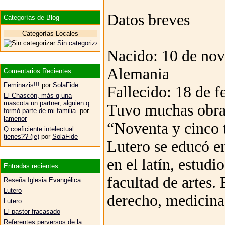
Datos breves
Categorías de Blog
Categorías Locales
Sin categorizar
Nacido: 10 de nov
Alemania
Comentarios Recientes
Feminazis!!!
por
SolaFide
Fallecido: 18 de f
El Chascón, más q una
mascota un partner, alguien q
Tuvo muchas obras
formó parte de mi familia.
por
lamenor
“Noventa y cinco 
Q coeficiente intelectual
tienes?? (je)
por
SolaFide
Lutero se educó en
en el latín, estudi
Entradas recientes
facultad de artes.
Reseña Iglesia Evangélica
Lutero
derecho, medicina
Lutero
El pastor fracasado
Referentes perversos de la