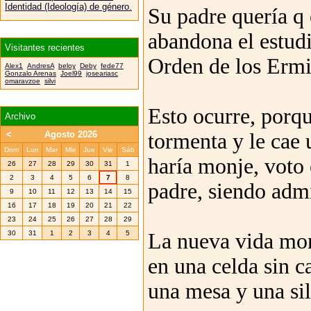
Identidad (Ideología) de género.
Su padre quería q
abandona el estudi
Visitantes recientes
Orden de los Ermi
Alex1
AndresA
beloy
Deby
fede77
Gonzalo Arenas
Joel99
joseariasc
omaravzoe
silvi
Esto ocurre, porq
Archivo
tormenta y le cae 
<
Agosto 2026
Dom
Lun
Mar
Mie
Jue
Vie
Sáb
haría monje, voto 
26
27
28
29
30
31
1
2
3
4
5
6
7
8
padre, siendo adm
9
10
11
12
13
14
15
16
17
18
19
20
21
22
23
24
25
26
27
28
29
La nueva vida moná
30
31
1
2
3
4
5
en una celda sin 
una mesa y una sil