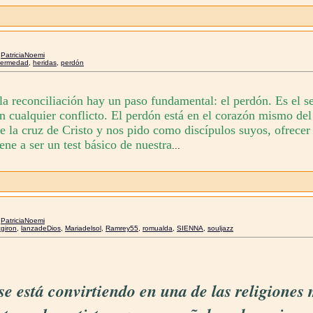
r
PatriciaNoemi
fermedad
,
heridas
,
perdón
la reconciliación hay un paso fundamental: el perdón. Es el se
en cualquier conflicto. El perdón está en el corazón mismo del
e la cruz de Cristo y nos pido como discípulos suyos, ofrecer 
ene a ser un test básico de nuestra
...
r
PatriciaNoemi
giron
,
lanzadeDios
,
Mariadelsol
,
Ramrey55
,
romualda
,
SIENNA
,
souljazz
 se está convirtiendo en una de las religione