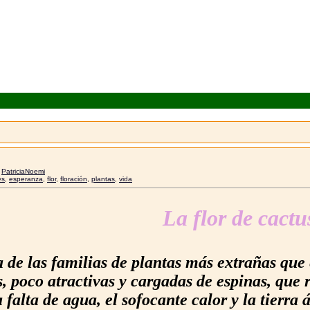
r
PatriciaNoemi
es
,
esperanza
,
flor
,
floración
,
plantas
,
vida
La flor de cactu
 de las familias de plantas más extrañas que
s, poco atractivas y cargadas de espinas, que
 falta de agua, el sofocante calor y la tierra 