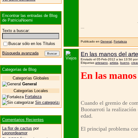
Encontrar las entradas de Blog
de PatriciaNoemi
...
Texto a buscar:
Publicado en
General
,
Fortaleza
Buscar sólo en los Títulos
Búsqueda avanzada
En las manos del art
Enviado el 05-Feb-2012 a las 13:50 po
Etiquetas
artesano
,
artista
,
bueno
,
crea
Categorías de Blog
En las manos 
Categorías Globales
General
Categorías Locales
Fortaleza
Cuando el gremio de comer
Sin categorizar
Buonarroti la realización 
edad.
Comentarios Recientes
El principal problema co
La flor de cactus
por
Leonordeamor