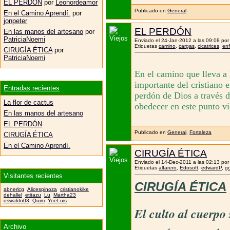
EL PERDÓN
por
Leonordeamor
Publicado en
General
En el Camino Aprendí.
por
jonpeter
EL PERDÓN
En las manos del artesano
por
PatriciaNoemi
Enviado el 24-Jan-2012 a las 09:08 po
Etiquetas
camino
,
cargas
,
cicatrices
,
en
CIRUGÍA ÉTICA
por
PatriciaNoemi
En el camino que lleva a 
importante del cristiano 
Entradas recientes
perdón de Dios a través d
La flor de cactus
obedecer en este punto vi
En las manos del artesano
EL PERDÓN
Publicado en
General
,
Fortaleza
CIRUGÍA ÉTICA
En el Camino Aprendí.
CIRUGÍA ÉTICA
Enviado el 14-Dec-2011 a las 02:13 po
Etiquetas
alfarero
,
Edosoft
,
edwardP
,
gc
Visitantes recientes
CIRUGÍA ÉTICA
abnerlcg
Alicespinoza
cristianokike
dehallel
etitazu
Lu
Martha23
oswaldo03
Quim
YoeLuis
El culto al cuerpo
Archivo