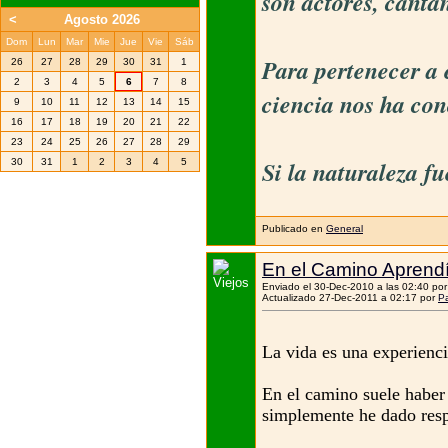
son actores, canta
<
Agosto 2026
Dom
Lun
Mar
Mie
Jue
Vie
Sáb
Para pertenecer a 
26
27
28
29
30
31
1
2
3
4
5
6
7
8
ciencia nos ha con
9
10
11
12
13
14
15
16
17
18
19
20
21
22
23
24
25
26
27
28
29
Si la naturaleza f
30
31
1
2
3
4
5
Publicado en
General
En el Camino Aprendí
Enviado el 30-Dec-2010 a las 02:40 po
Actualizado 27-Dec-2011 a 02:17 por
Pa
La vida es una experienci
En el camino suele haber d
simplemente he dado resp