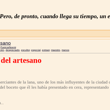
Pero, de pronto, cuando llega su tiempo, un e
esano
r
PatriciaNoemi
ción
,
despreciado
,
escultor
,
especial
,
extraer
,
maestro
,
manos
del artesano
ciantes de la lana, uno de los más influyentes de la ciudad 
del boceto que él les había presentado en cera, representando a
n
...