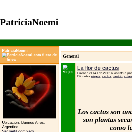
PatriciaNoemi
PatriciaNoemi
General
La flor de cactus
Enviado el 14-Feb-2012 a las 09:35 po
Etiquetas
alegría
,
cactus
,
cambio
,
color
Los cactus son una
son plantas seca
Ubicación:
Buenos Aires,
como la
Argentina.
Ver perfil completo