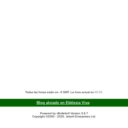
Todas las horas están en -3 GMT. La hora actual es
05:05
.
Blog alojado en Ekklesia Viva
Powered by vBulletin® Version 3.8.7
Copyright ©2000 - 2026, Jelsoft Enterprises Ltd.