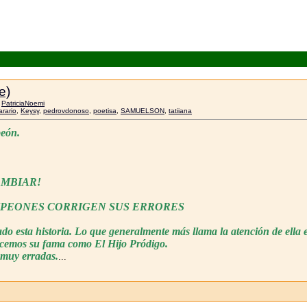
e)
r
PatriciaNoemi
arario
,
Keysy
,
pedrovdonoso
,
poetisa
,
SAMUELSON
,
tatiiana
eón.
AMBIAR!
PEONES CORRIGEN SUS ERRORES
o esta historia. Lo que generalmente más llama la atención de ella
ocemos su fama como El Hijo Pródigo.
s muy erradas.
...