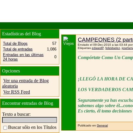
Estadísticas del Blog
CAMPEONES (2 part
Total de Blogs
57
Enviado el 09-Dec-2010 a las 03:44 po
Etiquetas
edwardP
,
felizidadez
,
josefam
Total de entradas
1,086
Entradas en las últimas
0
Compórtate Como Un Camp
24 horas
Opciones
¡LLEGÓ LA HORA DE C
Ver una entrada de Blog
aleatoria
LOS VERDADEROS CAM
Ver RSS Feed
Seguramente ya has escuchad
Encontrar entradas de Blog
sabemos algo sobre él...con
Es cierto, él tomo decisione
Texto a buscar:
Publicado en
General
Buscar sólo en los Títulos