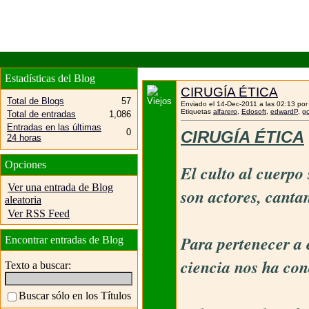
Estadísticas del Blog
CIRUGÍA ÉTICA
Total de Blogs
57
Enviado el 14-Dec-2011 a las 02:13 po
Etiquetas
alfarero
,
Edosoft
,
edwardP
,
gc
Total de entradas
1,086
Entradas en las últimas
0
CIRUGÍA ÉTICA
24 horas
Opciones
El culto al cuerpo
Ver una entrada de Blog
son actores, canta
aleatoria
Ver RSS Feed
Para pertenecer a 
Encontrar entradas de Blog
ciencia nos ha con
Texto a buscar:
Buscar sólo en los Títulos