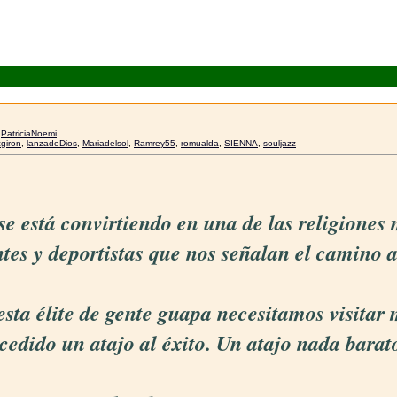
r
PatriciaNoemi
giron
,
lanzadeDios
,
Mariadelsol
,
Ramrey55
,
romualda
,
SIENNA
,
souljazz
 se está convirtiendo en una de las religione
ntes y deportistas que nos señalan el camino a
esta élite de gente guapa necesitamos visita
cedido un atajo al éxito. Un atajo nada barat