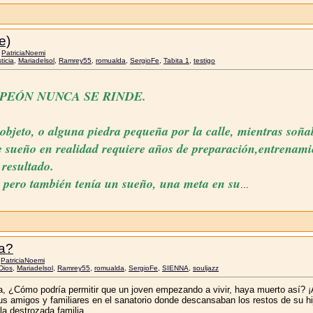
e)
r
PatriciaNoemi
sticia
,
Mariadelsol
,
Ramrey55
,
romualda
,
SergioFe
,
Tabita 1
,
testigo
PEÓN NUNCA SE RINDE.
objeto, o alguna piedra pequeña por la calle, mientras soña
 sueño en realidad requiere años de preparación,entrenamie
 resultado.
, pero también tenía un sueño, una meta en su
...
pa?
r
PatriciaNoemi
Dios
,
Mariadelsol
,
Ramrey55
,
romualda
,
SergioFe
,
SIENNA
,
souljazz
era, ¿Cómo podría permitir que un joven empezando a vivir, haya muerto así?
sus amigos y familiares en el sanatorio donde descansaban los restos de su h
la destrozada familia.