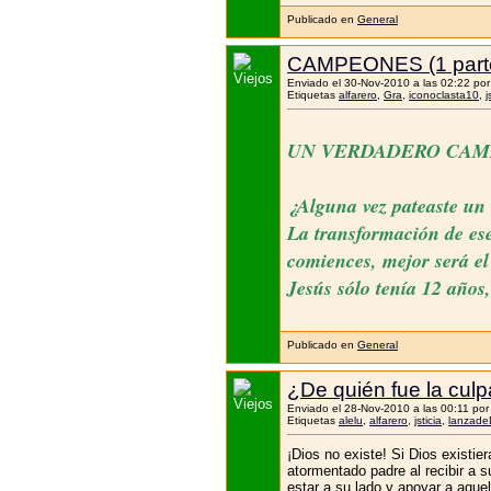
Publicado en
General
CAMPEONES (1 part
Enviado el 30-Nov-2010 a las 02:22 po
Etiquetas
alfarero
,
Gra
,
iconoclasta10
,
j
UN VERDADERO CAM
¿Alguna vez pateaste un 
La transformación de ese
comiences, mejor será el
Jesús sólo tenía 12 años
Publicado en
General
¿De quién fue la cul
Enviado el 28-Nov-2010 a las 00:11 po
Etiquetas
alelu
,
alfarero
,
jsticia
,
lanzade
¡Dios no existe! Si Dios existi
atormentado padre al recibir a 
estar a su lado y apoyar a aquel