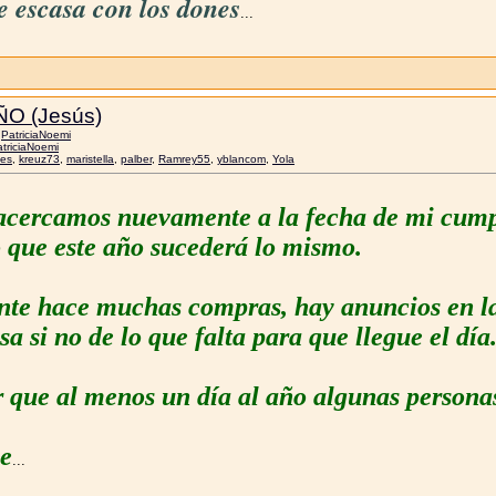
ue escasa con los dones
...
O (Jesús)
r
PatriciaNoemi
triciaNoemi
ses
,
kreuz73
,
maristella
,
palber
,
Ramrey55
,
yblancom
,
Yola
acercamos nuevamente a la fecha de mi cumpl
 que este año sucederá lo mismo.
ente hace muchas compras, hay anuncios en la r
sa si no de lo que falta para que llegue el día
 que al menos un día al año algunas persona
ce
...