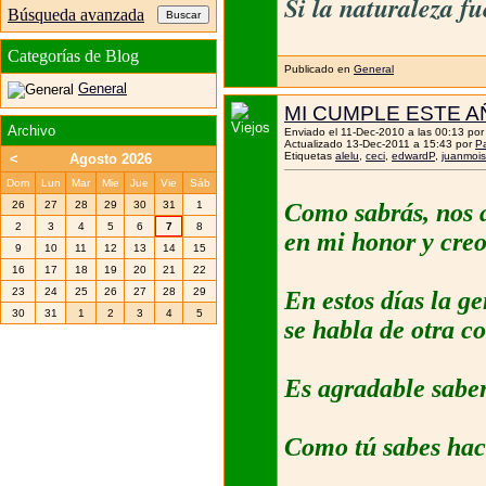
Si la naturaleza f
Búsqueda avanzada
Categorías de Blog
Publicado en
General
General
MI CUMPLE ESTE AÑ
Archivo
Enviado el 11-Dec-2010 a las 00:13 po
Actualizado 13-Dec-2011 a 15:43 por
Pa
Etiquetas
alelu
,
ceci
,
edwardP
,
juanmoi
<
Agosto 2026
Dom
Lun
Mar
Mie
Jue
Vie
Sáb
26
27
28
29
30
31
1
Como sabrás, nos 
2
3
4
5
6
7
8
en mi honor y creo
9
10
11
12
13
14
15
16
17
18
19
20
21
22
23
24
25
26
27
28
29
En estos días la g
30
31
1
2
3
4
5
se habla de otra co
Es agradable saber
Como tú sabes ha